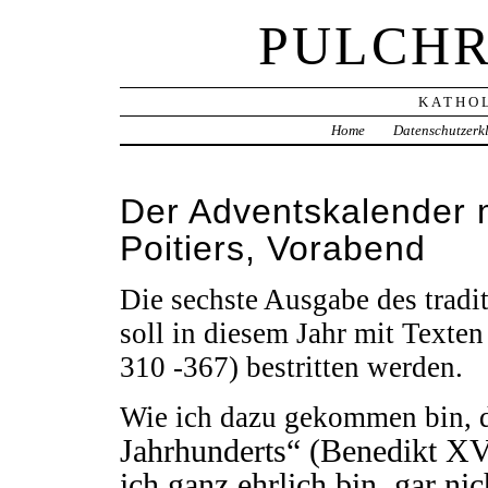
PULCHR
KATHOL
Home
Datenschutzerk
Der Adventskalender m
Poitiers, Vorabend
Die sechste Ausgabe des tradi
soll in diesem Jahr mit Texten
310 -367) bestritten werden.
Wie ich dazu gekommen bin, 
Jahrhunderts“ (Benedikt XV
ich ganz ehrlich bin, gar n