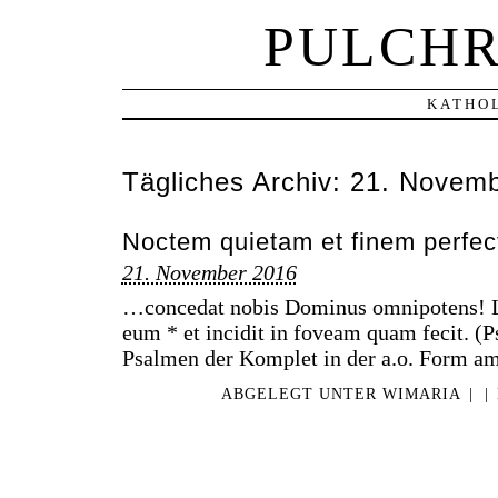
PULCHR
KATHOL
Tägliches Archiv:
21. Novemb
Noctem quietam et finem perf
21. November 2016
…concedat nobis Dominus omnipotens! La
eum * et incidit in foveam quam fecit. (P
Psalmen der Komplet in der a.o. Form a
ABGELEGT UNTER
WIMARIA
|
|