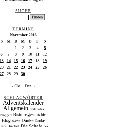
SUCHE
TERMINE
November 2016
S
M
D
M
D
F
S
1
2
3
4
5
6
7
8
9
10
11
12
13
14
15
16
17
18
19
20
21
22
23
24
25
26
27
28
29
30
« Okt.
Dez. »
SCHLAGWÖRTER
Adventskalender
Allgemein
Bildnis des
Bistumsgeschichte
Bloggers
Blogozese
Danke
Danke
Die Schafe
Herr Bischof
Die