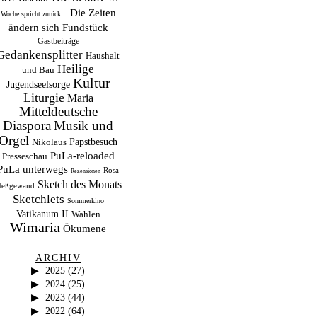
Die Zeiten
Woche spricht zurück...
ändern sich
Fundstück
Gastbeiträge
Gedankensplitter
Haushalt
Heilige
und Bau
Kultur
Jugendseelsorge
Liturgie
Maria
Mitteldeutsche
Musik und
Diaspora
Orgel
Papstbesuch
Nikolaus
PuLa-reloaded
Presseschau
PuLa unterwegs
Rosa
Rezensionen
Sketch des Monats
eßgewand
Sketchlets
Sommerkino
Vatikanum II
Wahlen
Wimaria
Ökumene
ARCHIV
2025
(27)
2024
(25)
2023
(44)
2022
(64)