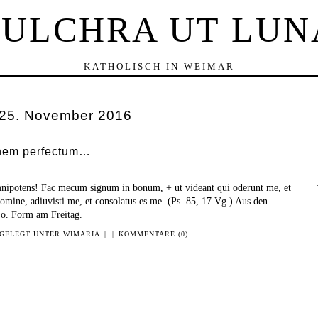
PULCHRA UT LUN
KATHOLISCH IN WEIMAR
25. November 2016
inem perfectum…
ipotens! Fac mecum signum in bonum, + ut videant qui oderunt me, et
mine, adiuvisti me, et consolatus es me. (Ps. 85, 17 Vg.) Aus den
.o. Form am Freitag.
GELEGT UNTER
WIMARIA
|
|
KOMMENTARE (0)