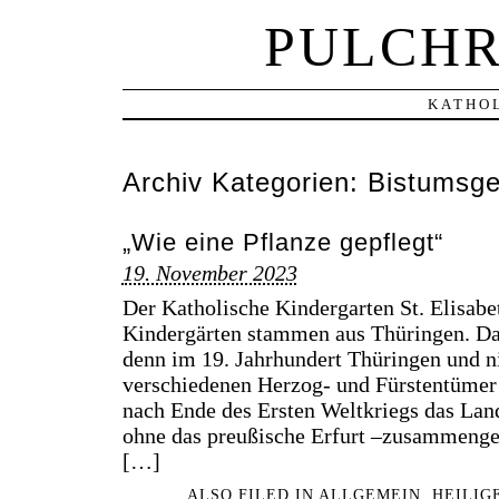
PULCHR
KATHOL
Archiv Kategorien:
Bistumsge
„Wie eine Pflanze gepflegt“
19. November 2023
Der Katholische Kindergarten St. Elisa
Kindergärten stammen aus Thüringen. Das
denn im 19. Jahrhundert Thüringen und ni
verschiedenen Herzog- und Fürstentümer 
nach Ende des Ersten Weltkriegs das Lan
ohne das preußische Erfurt –zusammeng
[…]
ALSO FILED IN
ALLGEMEIN
,
HEILIG