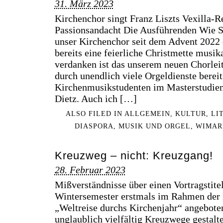
31. März 2023
Kirchenchor singt Franz Liszts Vexilla-R
Passionsandacht Die Ausführenden Wie Si
unser Kirchenchor seit dem Advent 2022 
bereits eine feierliche Christmette musi
verdanken ist das unserem neuen Chorleite
durch unendlich viele Orgeldienste berei
Kirchenmusikstudenten im Masterstudie
Dietz. Auch ich […]
ALSO FILED IN
ALLGEMEIN
,
KULTUR
,
LI
DIASPORA
,
MUSIK UND ORGEL
,
WIMAR
Kreuzweg – nicht: Kreuzgang!
28. Februar 2023
Mißverständnisse über einen Vortragstite
Wintersemester erstmals im Rahmen der
„Weltreise durchs Kirchenjahr“ angeboten
unglaublich vielfältig Kreuzwege gestalte