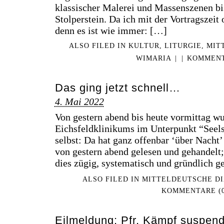
klassischer Malerei und Massenszenen bi
Stolperstein. Da ich mit der Vortragsze
denn es ist wie immer: […]
ALSO FILED IN
KULTUR
,
LITURGIE
,
MIT
WIMARIA
|
|
KOMMENT
Das ging jetzt schnell…
4. Mai 2022
Von gestern abend bis heute vormittag w
Eichsfeldklinikums im Unterpunkt “Seelso
selbst: Da hat ganz offenbar ‘über Nacht
von gestern abend gelesen und gehandelt;
dies zügig, systematisch und gründlich
ALSO FILED IN
MITTELDEUTSCHE D
KOMMENTARE (0
Eilmeldung: Pfr. Kämpf suspend