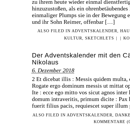
zu ihrem heute wieder einmal dienstferti
hinzuzustoßen, als ein ohrenbetäubendes
einmaliger Plumps sie in der Bewegung er
und ihr Sohn Reimer, offenbar […]
ALSO FILED IN
ADVENTSKALENDER
,
HAU
KULTUR
,
SKETCHLETS
|
|
KO
Der Adventskalender mit den Cäc
Nikolaus
6. Dezember 2018
2 Et dicebat illis : Messis quidem multa,
Rogate ergo dominum messis ut mittat o
Ite : ecce ego mitto vos sicut agnos inte
domum intraveritis, primum dicite : Pax h
fuerit filius pacis, requiescet super illu
ALSO FILED IN
ADVENTSKALENDER
,
DANKE
KOMMENTARE (0