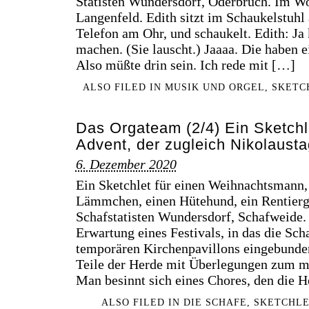
Statisten Wundersdorf, Oderbruch. Im W
Langenfeld. Edith sitzt im Schaukelstuhl
Telefon am Ohr, und schaukelt. Edith: Ja
machen. (Sie lauscht.) Jaaaa. Die haben ei
Also müßte drin sein. Ich rede mit […]
ALSO FILED IN
MUSIK UND ORGEL
,
SKETC
Das Orgateam (2/4) Ein Sketch
Advent, der zugleich Nikolausta
6. Dezember 2020
Ein Sketchlet für einen Weihnachtsmann,
Lämmchen, einen Hütehund, ein Rentier
Schafstatisten Wundersdorf, Schafweide. 
Erwartung eines Festivals, in das die Sch
temporären Kirchenpavillons eingebunde
Teile der Herde mit Überlegungen zum 
Man besinnt sich eines Chores, den die 
ALSO FILED IN
DIE SCHAFE
,
SKETCHLE