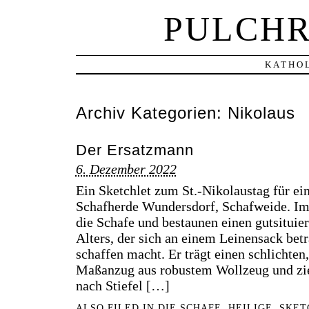
PULCHR
KATHOL
Archiv Kategorien:
Nikolaus
Der Ersatzmann
6. Dezember 2022
Ein Sketchlet zum St.-Nikolaustag für ei
Schafherde Wundersdorf, Schafweide. Im
die Schafe und bestaunen einen gutsitui
Alters, der sich an einem Leinensack bet
schaffen macht. Er trägt einen schlichten,
Maßanzug aus robustem Wollzeug und zi
nach Stiefel […]
ALSO FILED IN
DIE SCHAFE
,
HEILIGE
,
SKET