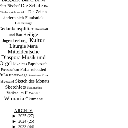
Danke
Die Schafe
Herr Bischof
Die
Die Zeiten
Woche spricht zurück...
ändern sich
Fundstück
Gastbeiträge
Gedankensplitter
Haushalt
Heilige
und Bau
Kultur
Jugendseelsorge
Liturgie
Maria
Mitteldeutsche
Musik und
Diaspora
Orgel
Papstbesuch
Nikolaus
PuLa-reloaded
Presseschau
PuLa unterwegs
Rosa
Rezensionen
Sketch des Monats
eßgewand
Sketchlets
Sommerkino
Vatikanum II
Wahlen
Wimaria
Ökumene
ARCHIV
2025
(27)
2024
(25)
2023
(44)