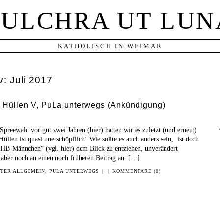
PULCHRA UT LUN
KATHOLISCH IN WEIMAR
v:
Juli 2017
) Hüllen V, PuLa unterwegs (Ankündigung)
preewald vor gut zwei Jahren (hier) hatten wir es zuletzt (und erneut)
llen ist quasi unerschöpflich! Wie sollte es auch anders sein, ist doch
 HB-Männchen“ (vgl. hier) dem Blick zu entziehen, unverändert
ber noch an einen noch früheren Beitrag an. […]
NTER
ALLGEMEIN
,
PULA UNTERWEGS
|
|
KOMMENTARE (0)