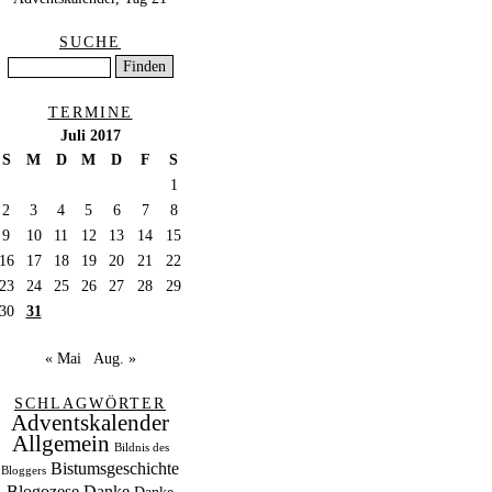
SUCHE
TERMINE
Juli 2017
S
M
D
M
D
F
S
1
2
3
4
5
6
7
8
9
10
11
12
13
14
15
16
17
18
19
20
21
22
23
24
25
26
27
28
29
30
31
« Mai
Aug. »
SCHLAGWÖRTER
Adventskalender
Allgemein
Bildnis des
Bistumsgeschichte
Bloggers
Blogozese
Danke