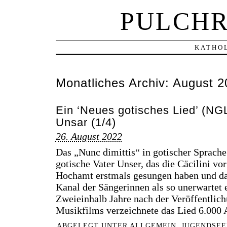
PULCHR
KATHOL
Monatliches Archiv:
August 2
Ein ‘Neues gotisches Lied’ (NG
Unsar (1/4)
26. August 2022
Das „Nunc dimittis“ in gotischer Sprache 
gotische Vater Unser, das die Cäcilini vo
Hochamt erstmals gesungen haben und da
Kanal der Sängerinnen als so unerwartet 
Zweieinhalb Jahre nach der Veröffentlich
Musikfilms verzeichnete das Lied 6.000
ABGELEGT UNTER
ALLGEMEIN
,
JUGENDSEE