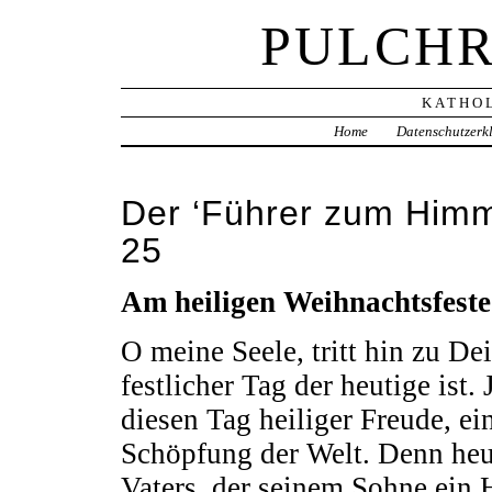
PULCHR
KATHOL
Home
Datenschutzerk
Der ‘Führer zum Himm
25
Am heiligen Weihnachtsfeste
O meine Seele, tritt hin zu De
festlicher Tag der heutige ist.
diesen Tag heiliger Freude, ein
Schöpfung der Welt. Denn heut
Vaters, der seinem Sohne ein H