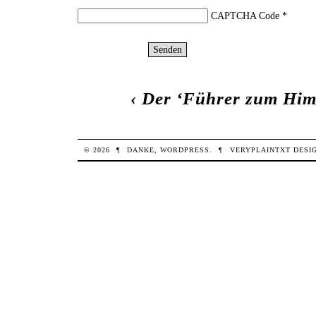
CAPTCHA Code
*
‹
Der ‘Führer zum Him
© 2026
¶
DANKE,
WORDPRESS
.
¶
VERYPLAINTXT
DESI