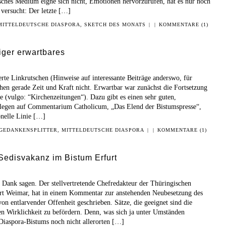
sches Medium eigne sich nicht, Emotionen hervorzurufen, hat es nur noch
 versucht: Der letzte […]
MITTELDEUTSCHE DIASPORA
,
SKETCH DES MONATS
|
|
KOMMENTARE (1)
ger erwartbares
rte Linkrutschen (Hinweise auf interessante Beiträge anderswo, für
chen gerade Zeit und Kraft nicht. Erwartbar war zunächst die Fortsetzung
e (vulgo: “Kirchenzeitungen“). Dazu gibt es einen sehr guten,
ollegen auf Commentarium Catholicum, „Das Elend der Bistumspresse“,
onelle Linie […]
GEDANKENSPLITTER
,
MITTELDEUTSCHE DIASPORA
|
|
KOMMENTARE (1)
edisvakanz im Bistum Erfurt
nk sagen. Der stellvertretende Chefredakteur der Thüringischen
rt Weimar, hat in einem Kommentar zur anstehenden Neubesetzung des
von entlarvender Offenheit geschrieben. Sätze, die geeignet sind die
n Wirklichkeit zu befördern. Denn, was sich ja unter Umständen
Diaspora-Bistums noch nicht allerorten […]