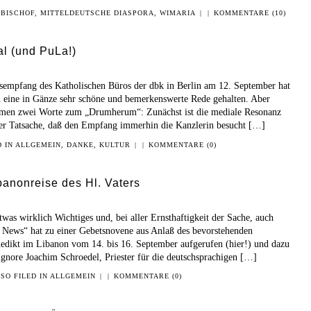
 BISCHOF
,
MITTELDEUTSCHE DIASPORA
,
WIMARIA
|
|
KOMMENTARE (10)
al (und PuLa!)
sempfang des Katholischen Büros der dbk in Berlin am 12. September hat
 eine in Gänze sehr schöne und bemerkenswerte Rede gehalten. Aber
mmen zwei Worte zum „Drumherum“: Zunächst ist die mediale Resonanz
 der Tatsache, daß den Empfang immerhin die Kanzlerin besucht […]
D IN
ALLGEMEIN
,
DANKE
,
KULTUR
|
|
KOMMENTARE (0)
anonreise des Hl. Vaters
was wirklich Wichtiges und, bei aller Ernsthaftigkeit der Sache, auch
a News“ hat zu einer Gebetsnovene aus Anlaß des bevorstehenden
nedikt im Libanon vom 14. bis 16. September aufgerufen (hier!) und dazu
gnore Joachim Schroedel, Priester für die deutschsprachigen […]
SO FILED IN
ALLGEMEIN
|
|
KOMMENTARE (0)