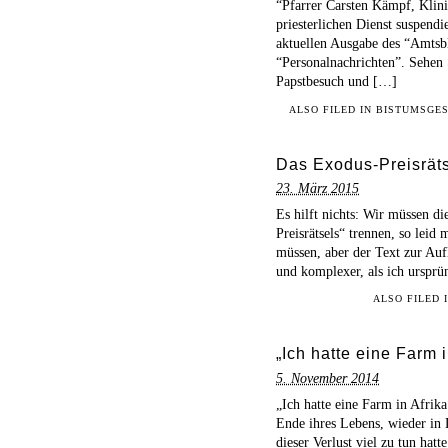
“Pfarrer Carsten Kämpf, Klini
priesterlichen Dienst suspendi
aktuellen Ausgabe des “Amtsbla
“Personalnachrichten”. Sehen 
Papstbesuch und […]
ALSO FILED IN
BISTUMSGE
Das Exodus-Preisrät
23. März 2015
Es hilft nichts: Wir müssen d
Preisrätsels“ trennen, so leid 
müssen, aber der Text zur Auf
und komplexer, als ich ursprü
ALSO FILED 
„Ich hatte eine Farm i
5. November 2014
„Ich hatte eine Farm in Afri
Ende ihres Lebens, wieder in
dieser Verlust viel zu tun hat