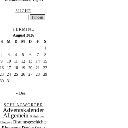
SUCHE
TERMINE
August 2026
S
M
D
M
D
F
S
1
2
3
4
5
6
7
8
9
10
11
12
13
14
15
16
17
18
19
20
21
22
23
24
25
26
27
28
29
30
31
« Dez.
SCHLAGWÖRTER
Adventskalender
Allgemein
Bildnis des
Bistumsgeschichte
Bloggers
Blogozese
Danke