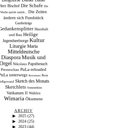
Danke
Die Schafe
Herr Bischof
Die
Die Zeiten
Woche spricht zurück...
ändern sich
Fundstück
Gastbeiträge
Gedankensplitter
Haushalt
Heilige
und Bau
Kultur
Jugendseelsorge
Liturgie
Maria
Mitteldeutsche
Musik und
Diaspora
Orgel
Papstbesuch
Nikolaus
PuLa-reloaded
Presseschau
PuLa unterwegs
Rosa
Rezensionen
Sketch des Monats
eßgewand
Sketchlets
Sommerkino
Vatikanum II
Wahlen
Wimaria
Ökumene
ARCHIV
2025
(27)
2024
(25)
2023
(44)