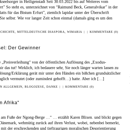
kseelsorger in Heiligenstadt Seit 30.03.2022 bis auf Weiteres vom
ert” So steht es, unterzeichnet von “Raimund Beck, Generalvikar” in der
tts für das Bistum Erfurt”, ziemlich lapidar unter der Überschrift
Sie selbst: Wie vor langer Zeit schon einmal (damals ging es um den
SCHICHTE
,
MITTELDEUTSCHE DIASPORA
,
WIMARIA
|
|
KOMMENTARE (0)
sel: Der Gewinner
ie „Preisverleihung“ von der öffentlichen Auflösung des „Exodus-
mir das tut! Wirklich, ich bedauere sehr, Sie noch länger warten lassen zu
lösung/Erklärung gerät mir unter den Händen ein bißchen grundsätzlicher
nglich vermutet (oder zumindest gehofft…) hatte. Aber ich […]
IN
ALLGEMEIN
,
BLOGOZESE
,
DANKE
|
|
KOMMENTARE (0)
n Afrika“
ka am Fuße der Ngong-Berge …“ … erzählt Karen Blixen. und blickt gegen
 Dänemark, wehmütig zurück auf ihren Verlust, wobei, nebenbei bemerkt,
te mit der erschreckenden und tieftraurigen moralischen Desorientierung