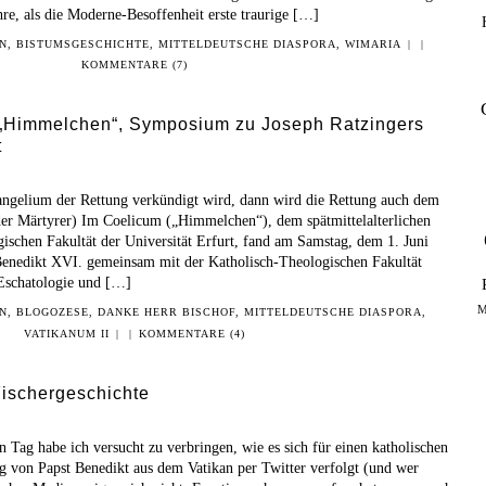
hre, als die Moderne-Besoffenheit erste traurige […]
IN
,
BISTUMSGESCHICHTE
,
MITTELDEUTSCHE DIASPORA
,
WIMARIA
|
|
KOMMENTARE (7)
m „Himmelchen“, Symposium zu Joseph Ratzingers
t
gelium der Rettung verkündigt wird, dann wird die Rettung auch dem
 der Märtyrer) Im Coelicum („Himmelchen“), dem spätmittelalterlichen
gischen Fakultät der Universität Erfurt, fand am Samstag, dem 1. Juni
 Benedikt XVI. gemeinsam mit der Katholisch-Theologischen Fakultät
Eschatologie und […]
M
N
,
BLOGOZESE
,
DANKE HERR BISCHOF
,
MITTELDEUTSCHE DIASPORA
,
VATIKANUM II
|
|
KOMMENTARE (4)
Fischergeschichte
n Tag habe ich versucht zu verbringen, wie es sich für einen katholischen
g von Papst Benedikt aus dem Vatikan per Twitter verfolgt (und wer