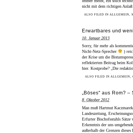
immer meint, ein solch techni
nicht mit dem richtigen Anlaß
ALSO FILED IN
ALLGEMEIN
,
Erwartbares und weni
10. Januar 2013
Sorry, für mehr als kommentie
Nicht-Netz-Sprecher
) rei
der Krise um die Bistumspress
reflektierten Beitrag beim K
hier. Kostprobe? „Die redakti
ALSO FILED IN
ALLGEMEIN
,
„Böses“ aus Rom? – S
8. Oktober 2012
Man muß Hartmut Kaczmarek Da
Landeszeitung, Erscheinungso
Erfurter Bischofsstuhls Sätze 
Erkenntnis der uns umgebende
außerhalb der Grenzen dieses 