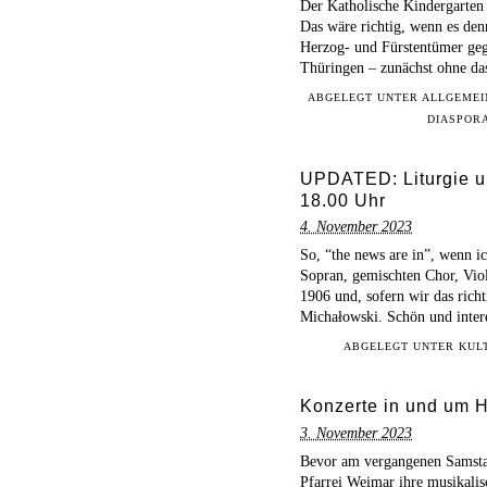
Der Katholische Kindergarten
Das wäre richtig, wenn es den
Herzog- und Fürstentümer geg
Thüringen – zunächst ohne d
ABGELEGT UNTER
ALLGEMEI
DIASPOR
UPDATED: Liturgie u
18.00 Uhr
4. November 2023
So, “the news are in”, wenn i
Sopran, gemischten Chor, Vio
1906 und, sofern wir das rich
Michałowski. Schön und inter
ABGELEGT UNTER
KUL
Konzerte in und um 
3. November 2023
Bevor am vergangenen Samstag
Pfarrei Weimar ihre musikalis