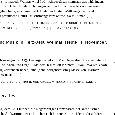
 St. Elisabeth Weimar wird 100 Kindergärten stammen aus Thüringen.
n im 19. Jahrhundert Thüringen und nicht nur die acht verschiedenen
eben hätte, aus denen nach Ende des Ersten Weltkriegs das Land
as preußische Erfurt –zusammengesetzt wurde. So muß man […]
N
,
BISTUMSGESCHICHTE
,
HEILIGE
,
KULTUR
,
LITURGIE
,
MITTELDEUTSCHE
A
,
MUSIK UND ORGEL
,
WIMARIA
|
|
KOMMENTARE (0)
nd Musik in Herz-Jesu Weimar, Heute, 4. November,
ch so sagen darf! 😉 Gesungen wird von Max Reger die Choralkantate für
line, Viola und Orgel: “Meinem Jesum laß ich nicht”, WoO V/4 Nr. 4 von
tig verstanden haben, eine [dann zeitgenössische] Messe von Bartosz
essant und […]
TUR
,
LITURGIE
,
MUSIK UND ORGEL
,
WIMARIA
|
|
KOMMENTARE (0)
Herz Jesu
, dem 28. Oktober, die Regensburger Domspatzen der katholischen
che Aufwartung gemacht haben (ich konnte es mir leider nicht anhören