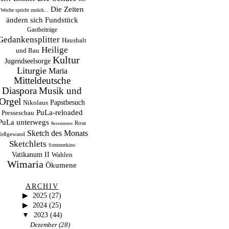
Die Zeiten
Woche spricht zurück...
ändern sich
Fundstück
Gastbeiträge
Gedankensplitter
Haushalt
Heilige
und Bau
Kultur
Jugendseelsorge
Liturgie
Maria
Mitteldeutsche
Musik und
Diaspora
Orgel
Papstbesuch
Nikolaus
PuLa-reloaded
Presseschau
PuLa unterwegs
Rosa
Rezensionen
Sketch des Monats
eßgewand
Sketchlets
Sommerkino
Vatikanum II
Wahlen
Wimaria
Ökumene
ARCHIV
2025
(27)
2024
(25)
2023
(44)
Dezember
(28)