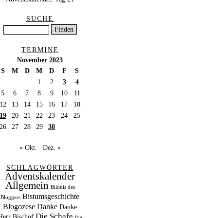
SUCHE
TERMINE
November 2023
S
M
D
M
D
F
S
1
2
3
4
5
6
7
8
9
10
11
12
13
14
15
16
17
18
19
20
21
22
23
24
25
26
27
28
29
30
« Okt.
Dez. »
SCHLAGWÖRTER
Adventskalender
Allgemein
Bildnis des
Bistumsgeschichte
Bloggers
Blogozese
Danke
Danke
Die Schafe
Herr Bischof
Die