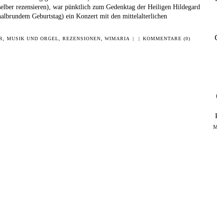
selber rezensieren), war pünktlich zum Gedenktag der Heiligen Hildegard
albrundem Geburtstag) ein Konzert mit den mittelalterlichen
R
,
MUSIK UND ORGEL
,
REZENSIONEN
,
WIMARIA
|
|
KOMMENTARE (0)
M