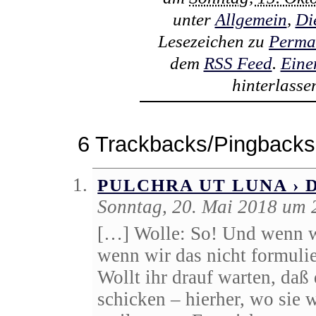
unter
Allgemein
,
Di
Lesezeichen zu
Perma
dem
RSS Feed
.
Eine
hinterlasse
6 Trackbacks/Pingbacks
PULCHRA UT LUNA › 
Sonntag, 20. Mai 2018 um 
[…] Wolle: So! Und wenn wi
wenn wir das nicht formul
Wollt ihr drauf warten, daß
schicken – hierher, wo sie w