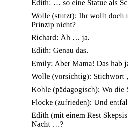
Edith: … so eine Statue als S
Wolle (stutzt): Ihr wollt doch 
Prinzip nicht?
Richard: Äh … ja.
Edith: Genau das.
Emily: Aber Mama! Das hab ja 
Wolle (vorsichtig): Stichwort 
Kohle (pädagogisch): Wo die S
Flocke (zufrieden): Und entfal
Edith (mit einem Rest Skepsis
Nacht …?