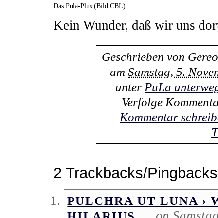
Das Pula-Plus (Bild CBL)
Kein Wunder, daß wir uns dor
Geschrieben von
Gereo
am
Samstag, 5. Nove
unter
PuLa unterwe
Verfolge Kommenta
Kommentar schreib
T
2 Trackbacks/Pingbacks
PULCHRA UT LUNA › 
on Samstag
HILARIUS …