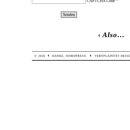
CAPTCHA Code
*
‹
Also…
© 2026
¶
DANKE,
WORDPRESS
.
¶
VERYPLAINTXT
DESI