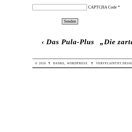
CAPTCHA Code
*
‹
Das Pula-Plus
„Die zart
© 2026
¶
DANKE,
WORDPRESS
.
¶
VERYPLAINTXT
DESI