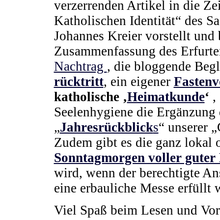
verzerrenden Artikel in die Ze
Katholischen Identität“ des S
Johannes Kreier vorstellt und 
Zusammenfassung des Erfurt
Nachtrag
, die bloggende Beg
rücktritt
, ein eigener
Fastenv
katholische ‚
Heimatkunde
‘
,
Seelenhygiene die Ergänzung 
„
Jahresrückblick
s
“ unserer 
Zudem gibt es die ganz lokal o
Sonntagmorgen voller guter
wird, wenn der berechtigte A
eine erbauliche Messe erfüllt 
Viel Spaß beim Lesen und Voru