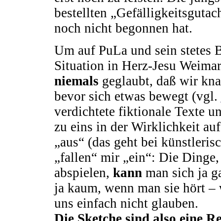
bestellten „Gefälligkeitsgutach
noch nicht begonnen hat.
Um auf PuLa und sein stetes 
Situation in Herz-Jesu Weima
niemals
geglaubt, daß wir kna
bevor sich etwas bewegt (vgl.
verdichtete fiktionale Texte un
zu eins in der Wirklichkeit au
„aus“ (das geht bei künstleris
„fallen“ mir „ein“: Die Dinge,
abspielen,
kann
man sich ja g
ja kaum, wenn man sie hört – w
uns einfach nicht glauben.
Die Sketche sind also eine R