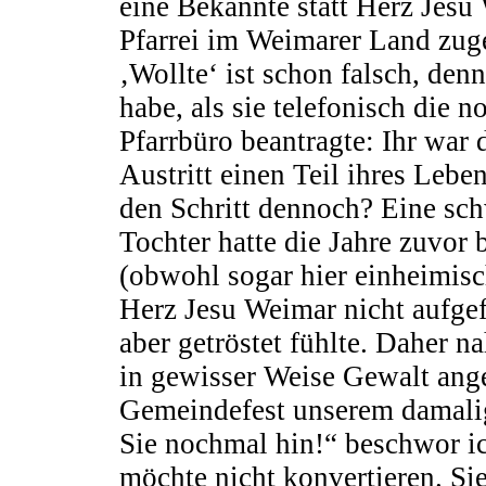
eine Bekannte statt Herz Jesu
Pfarrei im Weimarer Land zuge
‚Wollte‘ ist schon falsch, denn
habe, als sie telefonisch die
Pfarrbüro beantragte: Ihr war
Austritt einen Teil ihres Leb
den Schritt dennoch? Eine s
Tochter hatte die Jahre zuvor 
(obwohl sogar hier einheimisch
Herz Jesu Weimar nicht aufgef
aber getröstet fühlte. Daher n
in gewisser Weise Gewalt ange
Gemeindefest unserem damalig
Sie nochmal hin!“ beschwor ich
möchte nicht konvertieren. S