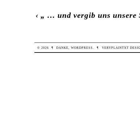
‹
„ … und vergib uns unsere
© 2026
¶
DANKE,
WORDPRESS
.
¶
VERYPLAINTXT
DESI