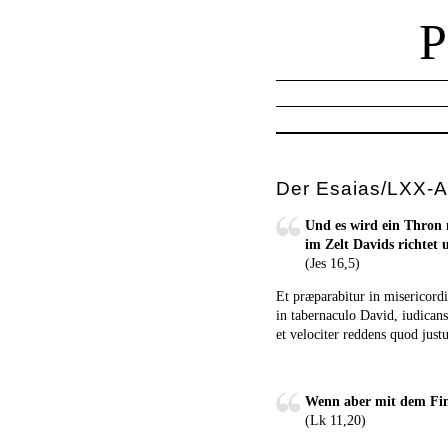
Der Esaias/LXX-A
Und es wird ein Thron 
im Zelt Davids richtet 
(Jes 16,5)
Et præparabitur in misericordia
in tabernaculo David, iudican
et velociter reddens quod just
Wenn aber mit dem Fin
(Lk 11,20)