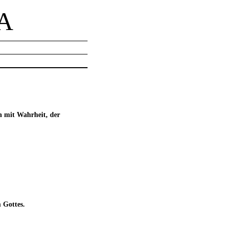
A
n mit Wahrheit, der
 Gottes.