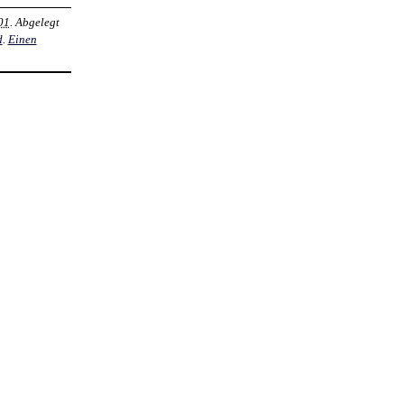
01
. Abgelegt
d
.
Einen