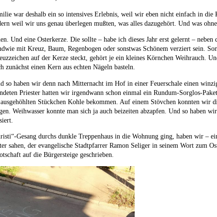
ilie war deshalb ein so intensives Erlebnis, weil wir eben nicht einfach in di
ern weil wir uns genau überlegen mußten, was alles dazugehört. Und was ohne 
en. Und eine Osterkerze. Die sollte – habe ich dieses Jahr erst gelernt – nebe
ndwie mit Kreuz, Baum, Regenbogen oder sonstwas Schönem verziert sein. Son
uzzeichen auf der Kerze steckt, gehört je ein kleines Körnchen Weihrauch. U
h zunächst einen Kern aus echten Nägeln basteln.
 so haben wir denn nach Mitternacht im Hof in einer Feuerschale einen winzi
ndeten Priester hatten wir irgendwann schon einmal ein Rundum-Sorglos-Paket
l ausgehöhlten Stückchen Kohle bekommen. Auf einem Stövchen konnten wir 
n. Weihwasser konnte man sich ja auch beizeiten abzapfen. Und so haben wir 
iert.
isti“-Gesang durchs dunkle Treppenhaus in die Wohnung ging, haben wir – ei
äter sahen, der evangelische Stadtpfarrer Ramon Seliger in seinem Wort zum Ost
tschaft auf die Bürgersteige geschrieben.