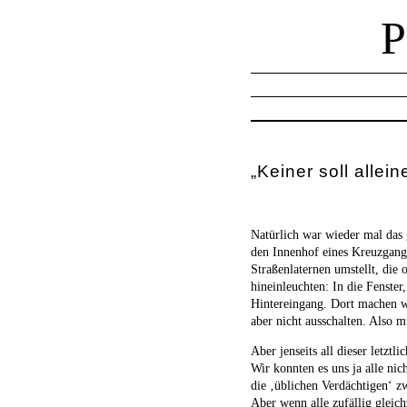
„Keiner soll allei
Natürlich war wieder mal das 
den Innenhof eines Kreuzgang
Straßenlaternen umstellt, die 
hineinleuchten: In die Fenste
Hintereingang. Dort machen wi
aber nicht ausschalten. Also 
Aber jenseits all dieser letzt
Wir konnten es uns ja alle ni
die ‚üblichen Verdächtigen‘ z
Aber wenn alle zufällig gleic