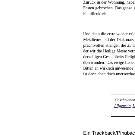
Zurück in der Wohnung, haben
Fasten gebrochen. Das ganze gi
Familienkreis.
Und dann die erste wieder erl
Meßdiener und der Diakonatshe
prachtvollen Klängen die 25 G
der wir die Heilige Messe ver
derzeitigen Gesundheits-Relig
überwunden. Das ewige Leben 
Bitten an wirklich anwesende
ist dann eben doch unersetzbar
Geschriebe
Allgemein
,
L
Ein Trackback/Pingba