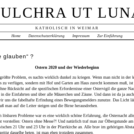
PULCHRA UT LUN
KATHOLISCH IN WEIMAR
Home
Datenschutzerklärung
Impressum
Zur Einführung
ne glauben“ ?
Ostern 2020 und der Wiederbeginn
größte Problem, es nachts wirklich dunkel zu kriegen. Wenn man nicht in der k
s zu verfügen, sondern mit Hof und Garten am Haus zurecht kommen muß, ist
ohne Rücksicht auf die spezifischen Erfordernisse einer Ostervigil die ganze Nac
r, in die Einfahrten und über alle Mäuerchen und Zäune. Und dann ist da ja auc
r uns die fabelhafte Erfindung eines Bewegungsmelders zunutze. Das Licht läß
muß man auf die Leiter steigen und die Birne herausdrehen.
lich lösbaren Probleme war es eine wirklich schöne Erfahrung, die Osternacht all
cht vorstellen: Ostern ohne Messe?! Und natürlich traf man zur Ölbergstunde 
wischen 21 Uhr und 23 Uhr in der Pfarrkirche an. Alle brav im gehörigen Abs
hzeitig dasselbe beten, ist man eben trotzdem zusammen.