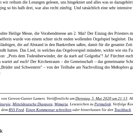
 wir reihum die Lesungen gelesen, uns hingekniet und alles was so dazugehört
ng so bis halb drei, war also recht zünftig. Und tatsächlich eine sehr intensiv
aubte Heilige Messe, die Vorabendmesse am 2. Mai! Der Einzug des Priesters m
lferin wurde von einem schier nicht enden wollenden Orgelspiel begleitet. D
läubigen, die auf Abstand in den Bankreihen saßen, damit für die gesamte Zeit
mißt hatten. Das Lied, in welches das Orgelvorspiel mündete, wirkte wie ein Fa
ion: „Preis dem Todesüberwinder, der da starb auf Golgotha“! Ja! Fürchtet euch
wartet auf euch! Der Kirchenraum – die Gemeinschaft – das gemeinsame Schu
 „Brüder und Schwestern“ – von der Teilhabe am Nachvollzug des Meßopfers ga
.
n von
Gereon-Gunter Lamers
. Veröffentlicht am
Dienstag, 5. Mai 2020 um 21:13
. A
iturgie
,
Mitteldeutsche Diaspora
,
Wimaria
. Lesezeichen zu
Permalink
. Verfolge K
dem
RSS Feed
.
Einen Kommentar schreiben
oder hinterlassen Sie den
Trackback
.
ck