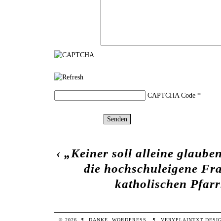
CAPTCHA Code
*
‹
„Keiner soll alleine glaube
die hochschuleigene Fra
katholischen Pfar
© 2026
¶
DANKE,
WORDPRESS
.
¶
VERYPLAINTXT
DESI