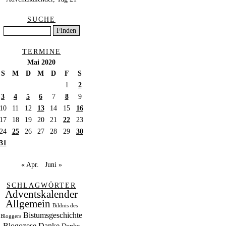
SUCHE
TERMINE
Mai 2020
S
M
D
M
D
F
S
1
2
3
4
5
6
7
8
9
10
11
12
13
14
15
16
17
18
19
20
21
22
23
24
25
26
27
28
29
30
31
« Apr.
Juni »
SCHLAGWÖRTER
Adventskalender
Allgemein
Bildnis des
Bistumsgeschichte
Bloggers
Blogozese
Danke