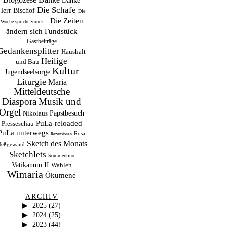
Danke
Die Schafe
Herr Bischof
Die
Die Zeiten
Woche spricht zurück...
ändern sich
Fundstück
Gastbeiträge
Gedankensplitter
Haushalt
Heilige
und Bau
Kultur
Jugendseelsorge
Liturgie
Maria
Mitteldeutsche
Musik und
Diaspora
Orgel
Papstbesuch
Nikolaus
PuLa-reloaded
Presseschau
PuLa unterwegs
Rosa
Rezensionen
Sketch des Monats
eßgewand
Sketchlets
Sommerkino
Vatikanum II
Wahlen
Wimaria
Ökumene
ARCHIV
2025
(27)
2024
(25)
2023
(44)