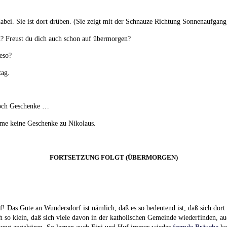
dabei. Sie ist dort drüben. (Sie zeigt mit der Schnauze Richtung Sonnenaufgang
? Freust du dich auch schon auf übermorgen?
eso?
tag.
och Geschenke …
me keine Geschenke zu Nikolaus.
FORTSETZUNG FOLGT (ÜBERMORGEN)
f! Das Gute an Wundersdorf ist nämlich, daß es so bedeutend ist, daß sich dort
 so klein, daß sich viele davon in der katholischen Gemeinde wiederfinden, auc
tung angehören. So lernen auch Fixi und Huf immer wieder
fremde Bräuche
ke