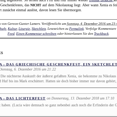
 Geschenkfestes, das
auf dem Nikolaustag liegt. Aber wann Xenia es fe
NICHT
t zunächst einmal auslöst, davon lesen Sie übermorgen.
n von
Gereon-Gunter Lamers
. Veröffentlicht am
Sonntag, 4. Dezember 2016 um 23:
chafe
,
Kultur
,
Liturgie
,
Sketchlets
. Lesezeichen zu
Permalink
. Verfolge Kommentare
Feed
.
Einen Kommentar schreiben
oder hinterlassen Sie den
Trackback
.
ks
A › DAS GRIECHISCHE GESCHENKFEST, EIN SKETCHLE
Dienstag, 6. Dezember 2016 um 21:22
 Die nüchterne Auskunft der äußerst gefaßten Xenia, sie bekomme zu Nikolaus 
d Huf bis ins Mark erschüttert. Hatten sie doch bisher immer nur davon gehört
on Donnerstag, 13. Dezember 2018 um 17:10
A › DAS LICHTERFEST
t haben. (Lucia wäre demnach so ganz nebenbei auch noch die Erfinderin der 