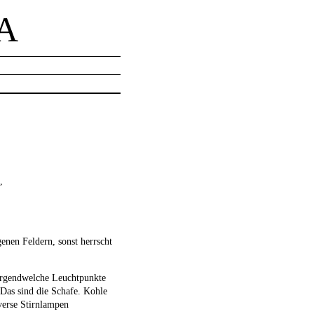
A
,
enen Feldern, sonst herrscht
h irgendwelche Leuchtpunkte
 Das sind die Schafe. Kohle
verse Stirnlampen