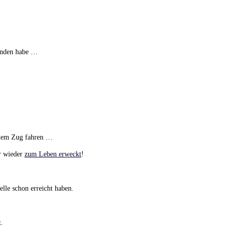
tanden habe …
 dem Zug fahren …
er wieder
zum Leben erweckt
!
elle schon erreicht haben.
t.