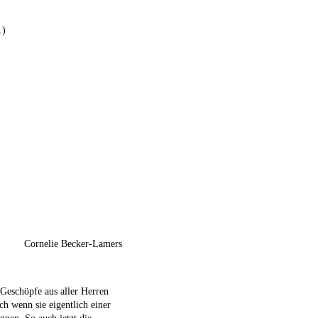
.)
Cornelie Becker-Lamers
 Geschöpfe aus aller Herren
h wenn sie eigentlich einer
nnen. So auch jetzt die