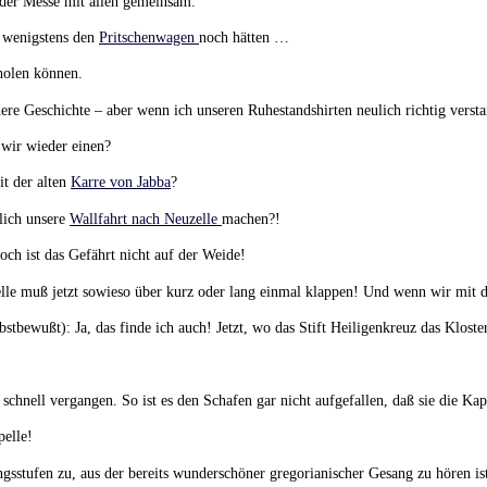
 der Messe mit allen gemeinsam.
 wenigstens den
Pritschenwagen
noch hätten …
holen können.
dere Geschichte – aber wenn ich unseren Ruhestandshirten neulich richtig vers
 wir wieder einen?
it der alten
Karre von Jabba
?
lich unsere
Wallfahrt nach Neuzelle
machen?!
ch ist das Gefährt nicht auf der Weide!
lle muß jetzt sowieso über kurz oder lang einmal klappen! Und wenn wir mit
stbewußt): Ja, das finde ich auch! Jetzt, wo das Stift Heiligenkreuz das Klost
 schnell vergangen. So ist es den Schafen gar nicht aufgefallen, daß sie die Kap
pelle!
ngsstufen zu, aus der bereits wunderschöner gregorianischer Gesang zu hören is