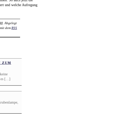
iert und welche Aufregung
48
. Abgelegt
 mit dem
RSS
T ZUM
keine
, es […]
Grubenlampe,