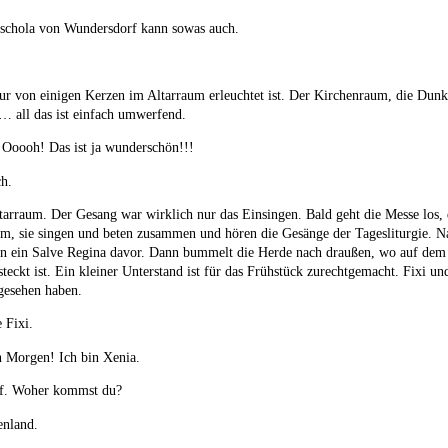
alschola von Wundersdorf kann sowas auch.
 nur von einigen Kerzen im Altarraum erleuchtet ist. Der Kirchenraum, die Dunk
… all das ist einfach umwerfend.
: Ooooh! Das ist ja wunderschön!!!
ch.
arraum. Der Gesang war wirklich nur das Einsingen. Bald geht die Messe los, 
m, sie singen und beten zusammen und hören die Gesänge der Tagesliturgie. N
en ein Salve Regina davor. Dann bummelt die Herde nach draußen, wo auf dem
eckt ist. Ein kleiner Unterstand ist für das Frühstück zurechtgemacht. Fixi un
gesehen haben.
 Fixi.
Morgen! Ich bin Xenia.
uf. Woher kommst du?
enland.