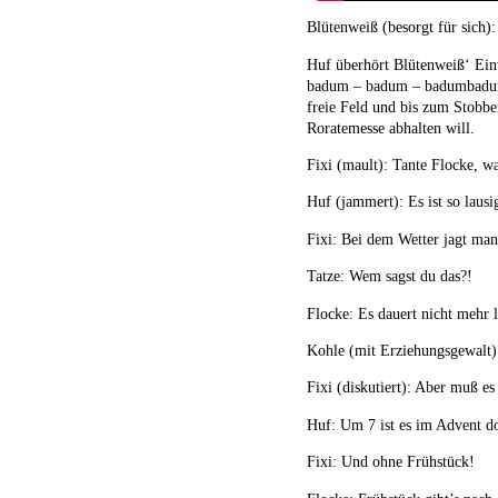
Blütenweiß (besorgt für sich):
Huf überhört Blütenweiß‘ Einw
badum – badum – badumbadum 
freie Feld und bis zum Stobbe
Roratemesse abhalten will.
Fixi (mault): Tante Flocke, w
Huf (jammert): Es ist so lausig
Fixi: Bei dem Wetter jagt ma
Tatze: Wem sagst du das?!
Flocke: Es dauert nicht mehr 
Kohle (mit Erziehungsgewalt)
Fixi (diskutiert): Aber muß es
Huf: Um 7 ist es im Advent d
Fixi: Und ohne Frühstück!