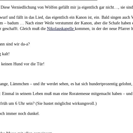
 Diese Verniedlichung von Wölfen gefällt mir ja eigentlich gar nicht…, sie sind
urf und fällt in das Lied, das eigentlich ein Kanon ist, ein. Bald singen auc
– badum … Nach einer Weile verstummt der Kanon, aber die Schafe haben e
r geschafft. Gleich muß die
Nikolauskapelle
kommen, in der der neue Pfarrer h
ann sind wir da-a?
 kalt!
n keinen Hund vor die Tür!
lange, Lämmchen – und ihr werdet sehen, es hat sich hundertprozentig gelohnt,
: Einmal in seinem Leben muß man eine Roratemesse mitgemacht haben – und ih
 früh um 6 Uhr sein? (Sie hustet möglichst wirkungsvoll.)
och immer noch dunkel.