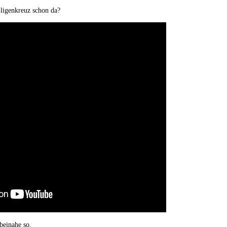
iligenkreuz schon da?
beinahe so.