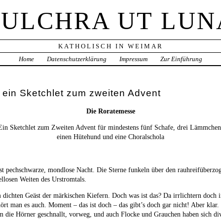
PULCHRA UT LUN
KATHOLISCH IN WEIMAR
Home
Datenschutzerklärung
Impressum
Zur Einführung
 ein Sketchlet zum zweiten Advent
Die Roratemesse
Ein Sketchlet zum Zweiten Advent für mindestens fünf Schafe, drei Lämmchen
einen Hütehund und eine Choralschola
t pechschwarze, mondlose Nacht. Die Sterne funkeln über den rauhreifüberzog
ellosen Weiten des Urstromtals.
em dichten Geäst der märkischen Kiefern. Doch was ist das? Da irrlichtern doc
ört man es auch. Moment – das ist doch – das gibt’s doch gar nicht! Aber klar.
m die Hörner geschnallt, vorweg, und auch Flocke und Grauchen haben sich di