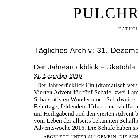
PULCHR
KATHOL
Tägliches Archiv:
31. Dezemb
Der Jahresrückblick – Sketchle
31. Dezember 2016
Der Jahresrücklick Ein (dramatisch vers
Vierten Advent für fünf Schafe, zwei Lä
Schafstatisten Wundersdorf, Schafweide.
Feiertage, fehlendem Urlaub und vielfa
um Heiligabend und den vierten Advent be
vom Leben der allseits bekannten Schafhe
Adventswoche 2016. Die Schafe haben s
ABGELEGT UNTER
ALLGEMEIN
,
DIE SC