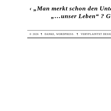
‹
„Man merkt schon den Unte
„…unser Leben“ ? G
© 2026
¶
DANKE,
WORDPRESS
.
¶
VERYPLAINTXT
DESI