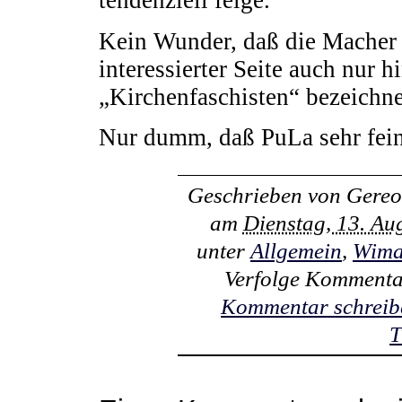
tendenziell feige.
Kein Wunder, daß die Macher 
interessierter Seite auch nur h
„Kirchenfaschisten“ bezeichn
Nur dumm, daß PuLa sehr fei
Geschrieben von
Gereo
am
Dienstag, 13. Au
unter
Allgemein
,
Wima
Verfolge Kommenta
Kommentar schreib
T