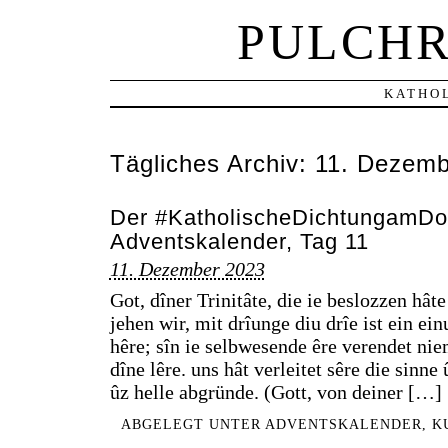
PULCHR
KATHOL
Tägliches Archiv:
11. Dezemb
Der #KatholischeDichtungamDo
Adventskalender, Tag 11
11. Dezember 2023
Got, dîner Trinitâte, die ie beslozzen hâte
jehen wir, mit drîunge diu drîe ist ein ei
hêre; sîn ie selbwesende êre verendet ni
dîne lêre. uns hât verleitet sêre die sinn
ûz helle abgründe. (Gott, von deiner […]
ABGELEGT UNTER
ADVENTSKALENDER
,
K