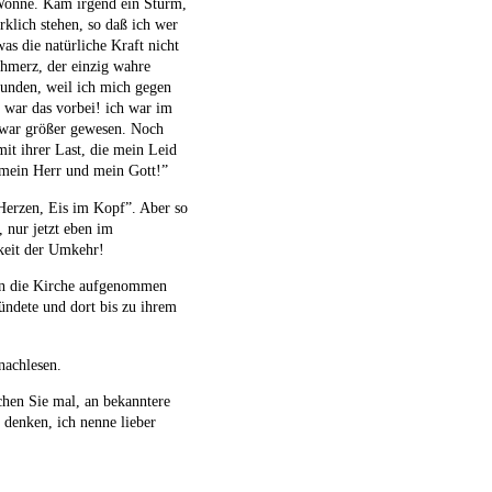
 Wonne. Kam irgend ein Sturm,
klich stehen, so daß ich wer
was die natürliche Kraft nicht
chmerz, der einzig wahre
unden, weil ich mich gegen
t war das vorbei! ich war im
 war größer gewesen. Noch
it ihrer Last, die mein Leid
 mein Herr und mein Gott!”
 Herzen, Eis im Kopf”. Aber so
, nur jetzt eben im
igkeit der Umkehr!
 in die Kirche aufgenommen
ündete und dort bis zu ihrem
nachlesen.
chen Sie mal, an bekanntere
 denken, ich nenne lieber