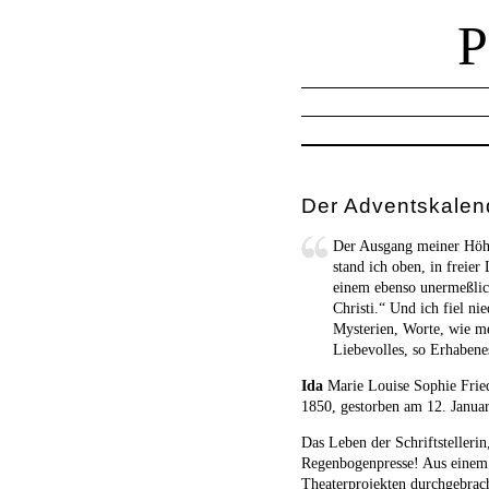
Der Adventskalen
Der Ausgang meiner Höhle
stand ich oben, in freier
einem ebenso unermeßlich
Christi.“ Und ich fiel ni
Mysterien, Worte, wie me
Liebevolles, so Erhabene
Ida
Marie Louise Sophie Frie
1850, gestorben am 12. Janu
Das Leben der Schriftstelleri
Regenbogenpresse! Aus einem 
Theaterprojekten durchgebrach