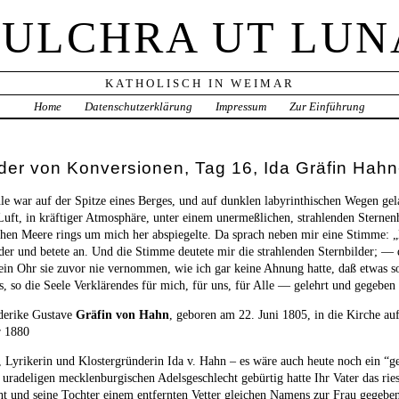
PULCHRA UT LUN
KATHOLISCH IN WEIMAR
Home
Datenschutzerklärung
Impressum
Zur Einführung
der von Konversionen, Tag 16, Ida Gräfin Hah
 war auf der Spitze eines Berges, und auf dunklen labyrinthischen Wegen gel
 Luft, in kräftiger Atmosphäre, unter einem unermeßlichen, strahlenden Sternen
en Meere rings um mich her abspiegelte. Da sprach neben mir eine Stimme: „D
eder und betete an. Und die Stimme deutete mir die strahlenden Sternbilder; — 
in Ohr sie zuvor nie vernommen, wie ich gar keine Ahnung hatte, daß etwas s
s, so die Seele Verklärendes für mich, für uns, für Alle — gelehrt und gegebe
derike Gustave
Gräfin von Hahn
, geboren am 22. Juni 1805, in die Kirche 
ar 1880
n, Lyrikerin und Klostergründerin Ida v. Hahn – es wäre auch heute noch ein “g
uradeligen mecklenburgischen Adelsgeschlecht gebürtig hatte Ihr Vater das ri
t und seine Tochter einem entfernten Vetter gleichen Namens zur Frau gegeben,