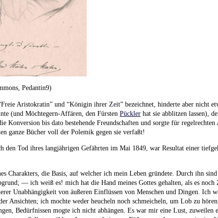
mmons, Pedantin9)
Freie Aristokratin” und “Königin ihrer Zeit” bezeichnet, hinderte aber nicht e
nnte (und Möchtegern-Affären, den Fürsten
Pückler
hat sie abblitzen lassen), 
die Konversion bis dato bestehende Freundschaften und sorgte für regelrechte
en ganze Bücher voll der Polemik gegen sie verfaßt!
h den Tod ihres langjährigen Gefährten im Mai 1849, war Resultat einer tiefg
es Charakters, die Basis, auf welcher ich mein Leben gründete. Durch ihn si
bgrund; — ich weiß es! mich hat die Hand meines Gottes gehalten, als es noch 
nnerer Unabhängigkeit von äußeren Einflüssen von Menschen und Dingen. Ich wo
der Ansichten; ich mochte weder heucheln noch schmeicheln, um Lob zu hören
gen, Bedürfnissen mogte ich nicht abhängen. Es war mir eine Lust, zuweilen 