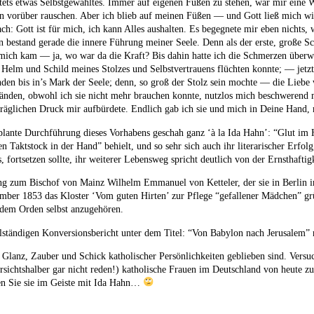
stets etwas Selbstgewähltes. Immer auf eigenen Füßen zu stehen, war mir eine
hn vorüber rauschen. Aber ich blieb auf meinen Füßen — und Gott ließ mich wir
ach: Gott ist für mich, ich kann Alles aushalten. Es begegnete mir eben nichts, 
n bestand gerade die innere Führung meiner Seele. Denn als der erste, große S
ich kam — ja, wo war da die Kraft? Bis dahin hatte ich die Schmerzen überw
r Helm und Schild meines Stolzes und Selbstvertrauens flüchten konnte; — jetz
den bis in’s Mark der Seele; denn, so groß der Stolz sein mochte — die Liebe
änden, obwohl ich sie nicht mehr brauchen konnte, nutzlos mich beschwerend m
träglichen Druck mir aufbürdete. Endlich gab ich sie und mich in Deine Hand,
eplante Durchführung dieses Vorhabens geschah ganz ‘à la Ida Hahn’: “Glut im
en Taktstock in der Hand” behielt, und so sehr sich auch ihr literarischer Erfolg
, fortsetzen sollte, ihr weiterer Lebensweg spricht deutlich von der Ernsthaft
ung zum Bischof von Mainz Wilhelm Emmanuel von Ketteler, der sie in Berlin
ember 1853 das Kloster ‘Vom guten Hirten’ zur Pflege “gefallener Mädchen” gr
 dem Orden selbst anzugehören.
lständigen Konversionsbericht unter dem Titel: “Von Babylon nach Jerusalem” 
 Glanz, Zauber und Schick katholischer Persönlichkeiten geblieben sind. Versu
sichtshalber gar nicht reden!) katholische Frauen im Deutschland von heute zu
en Sie sie im Geiste mit Ida Hahn…