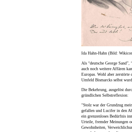
Ida Hahn-Hahn (Bild: Wikico
Als “deutsche George Sand”, “
auch noch weitere Affären ka
Europas. Wohl aber zerstörte 
Umfeld Bismarcks selbst wurd
Die Bekehrung, ausgelöst durc
gründlichen Selbstreflexion:
“Stolz war der Grundzug mein
gefallen und Lucifer in den A
ein grenzenloses Bedürfnis i
Urteile, fremder Meinungen o
Gewohnheiten, Verweichlichun