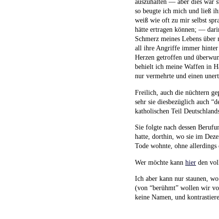
auszuhalten — aber dies war 
so beugte ich mich und ließ i
weiß wie oft zu mir selbst spr
hätte ertragen können; — dari
Schmerz meines Lebens über m
all ihre Angriffe immer hinte
Herzen getroffen und überwun
behielt ich meine Waffen in H
nur vermehrte und einen uner
Freilich, auch die nüchtern g
sehr sie diesbezüglich auch “d
katholischen Teil Deutschlands
Sie folgte nach dessen Beruf
hatte, dorthin, wo sie im Dez
Tode wohnte, ohne allerdings
Wer möchte kann
hier
den vol
Ich aber kann nur staunen, wo
(von “berühmt” wollen wir vor
keine Namen, und kontrastier