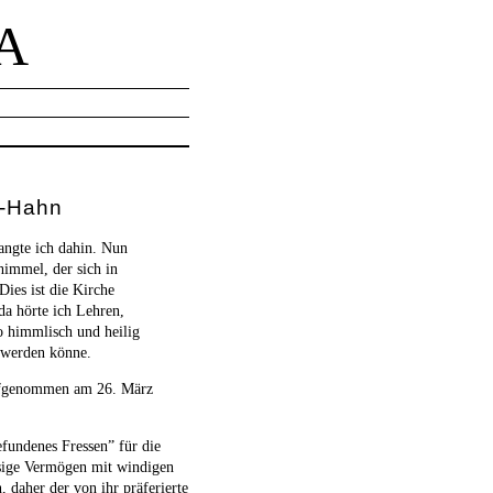
A
n-Hahn
angte ich dahin. Nun
himmel, der sich in
ies ist die Kirche
da hörte ich Lehren,
o himmlisch und heilig
n werden könne.
aufgenommen am 26. März
efundenes Fressen” für die
esige Vermögen mit windigen
 daher der von ihr präferierte