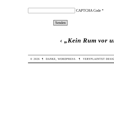
CAPTCHA Code
*
‹
„Kein Rum vor 
© 2026
¶
DANKE,
WORDPRESS
.
¶
VERYPLAINTXT
DESI