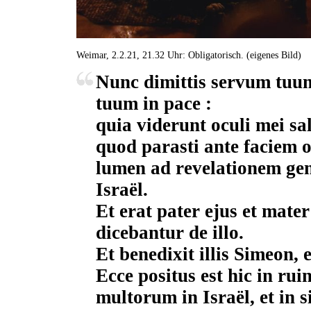
Weimar, 2.2.21, 21.32 Uhr: Obligatorisch. (eigenes Bild)
Nunc dimittis servum tu
tuum in pace :
quia viderunt oculi mei sa
quod parasti ante faciem
lumen ad revelationem gen
Israël.
Et erat pater ejus et mate
dicebantur de illo.
Et benedixit illis Simeon,
Ecce positus est hic in ru
multorum in Israël, et in 