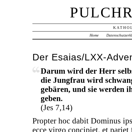
PULCHR
KATHOL
Home
Datenschutzerk
Der Esaias/LXX-Adven
Darum wird der Herr selbs
die Jungfrau wird schwan
gebären, und sie werden
geben.
(Jes 7,14)
Propter hoc dabit Dominus ip
ecce virgo concipiet, et pariet 