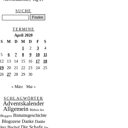
SUCHE
TERMINE
April 2020
S
M
D
M
D
F
S
1
2
3
4
5
6
7
8
9
10
11
12
13
14
15
16
17
18
19
20
21
22
23
24
25
26
27
28
29
30
« März
Mai »
SCHLAGWÖRTER
Adventskalender
Allgemein
Bildnis des
Bistumsgeschichte
Bloggers
Blogozese
Danke
Danke
Die Schafe
Herr Bischof
Die