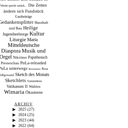
Die Zeiten
Woche spricht zurück...
ändern sich
Fundstück
Gastbeiträge
Gedankensplitter
Haushalt
Heilige
und Bau
Kultur
Jugendseelsorge
Liturgie
Maria
Mitteldeutsche
Musik und
Diaspora
Orgel
Papstbesuch
Nikolaus
PuLa-reloaded
Presseschau
PuLa unterwegs
Rosa
Rezensionen
Sketch des Monats
eßgewand
Sketchlets
Sommerkino
Vatikanum II
Wahlen
Wimaria
Ökumene
ARCHIV
2025
(27)
2024
(25)
2023
(44)
2022
(64)