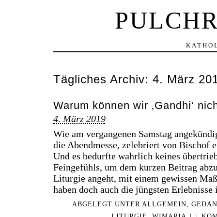
PULCHR
KATHOL
Tägliches Archiv:
4. März 20
Warum können wir ‚Gandhi‘ nic
4. März 2019
Wie am vergangenen Samstag angekündig
die Abendmesse, zelebriert von Bischof 
Und es bedurfte wahrlich keines übertrie
Feingefühls, um dem kurzen Beitrag abzus
Liturgie angeht, mit einem gewissen Maß
haben doch auch die jüngsten Erlebnisse
ABGELEGT UNTER
ALLGEMEIN
,
GEDAN
LITURGIE
,
WIMARIA
|
|
KOM