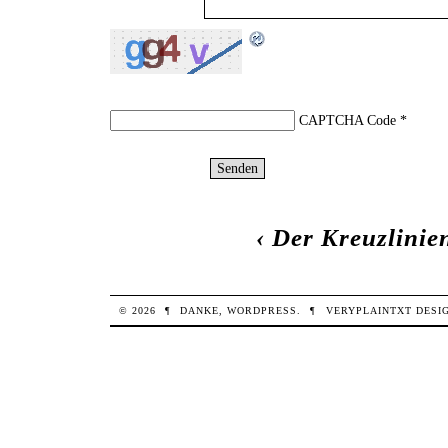
CAPTCHA Code
*
‹
Der Kreuzlinie
© 2026
¶
DANKE,
WORDPRESS
.
¶
VERYPLAINTXT
DESI