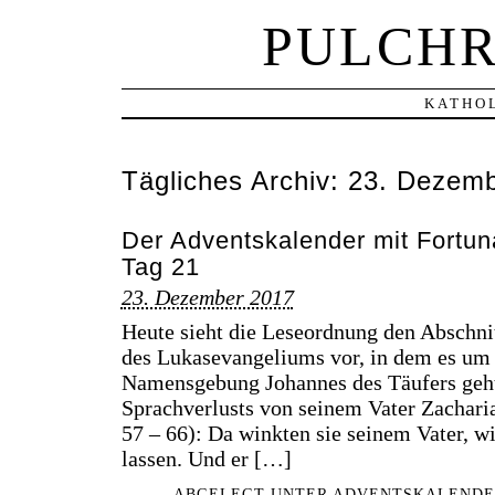
PULCHR
KATHOL
Tägliches Archiv:
23. Dezemb
Der Adventskalender mit Fortuna
Tag 21
23. Dezember 2017
Heute sieht die Leseordnung den Abschnit
des Lukasevangeliums vor, in dem es um
Namensgebung Johannes des Täufers geht 
Sprachverlusts von seinem Vater Zachar
57 – 66): Da winkten sie seinem Vater, wi
lassen. Und er […]
ABGELEGT UNTER
ADVENTSKALENDE