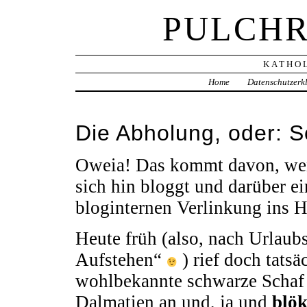
PULCHR
KATHOL
Home
Datenschutzerk
Die Abholung, oder: S
Oweia! Das kommt davon, wen
sich hin bloggt und darüber ei
bloginternen Verlinkung ins H
Heute früh (also, nach Urlaub
Aufstehen“
) rief doch tatsä
wohlbekannte schwarze Schaf 
Dalmatien an und, ja und
blök