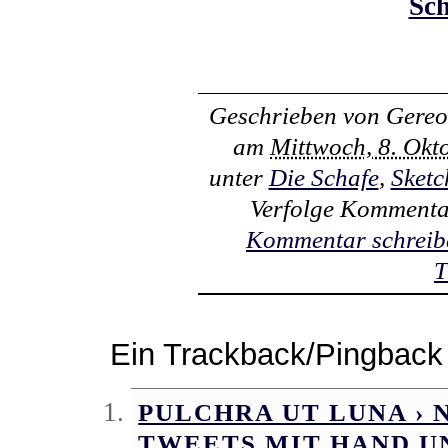
Sch
Geschrieben von
Gereo
am
Mittwoch, 8. Okt
unter
Die Schafe
,
Sketc
Verfolge Kommenta
Kommentar schreib
T
Ein Trackback/Pingback
PULCHRA UT LUNA › 
TWEETS MIT HAND U