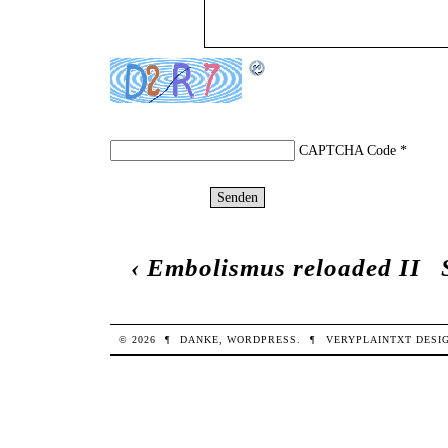
CAPTCHA Code
*
‹
Embolismus reloaded II
© 2026
¶
DANKE,
WORDPRESS
.
¶
VERYPLAINTXT
DESI