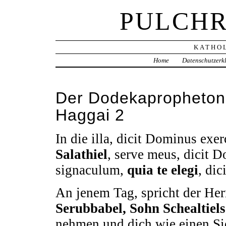
PULCHR
KATHOL
Home
Datenschutzerk
Der Dodekapropheton-
Haggai 2
In die illa, dicit Dominus ex
Salathiel
, serve meus, dicit D
signaculum,
quia te elegi
, di
An jenem Tag, spricht der Her
Serubbabel, Sohn Schealtiels
nehmen und dich wie einen S