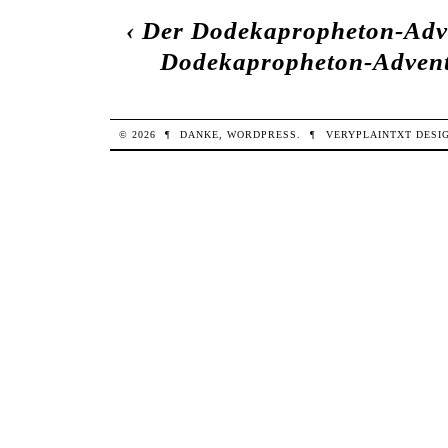
‹
Der Dodekapropheton-Adve
Dodekapropheton-Advents
© 2026
¶
DANKE,
WORDPRESS
.
¶
VERYPLAINTXT
DESI