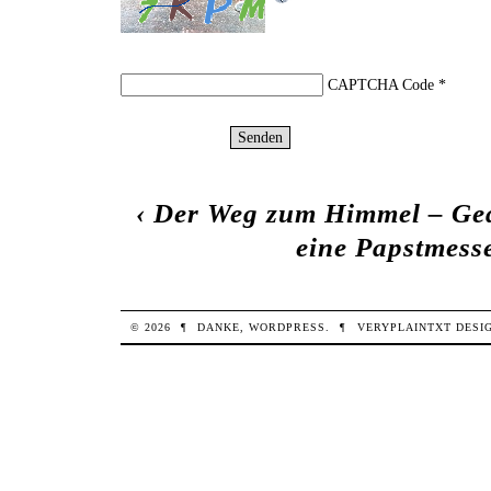
CAPTCHA Code
*
‹
Der Weg zum Himmel – Ged
eine Papstmesse
© 2026
¶
DANKE,
WORDPRESS
.
¶
VERYPLAINTXT
DESI