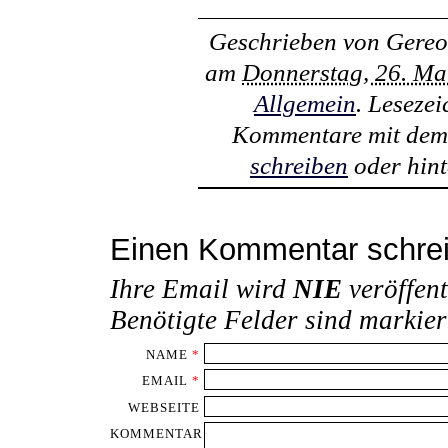
Geschrieben von
Gereo
am
Donnerstag, 26. Ma
Allgemein
. Leseze
Kommentare mit de
schreiben
oder hint
Einen Kommentar schre
Ihre Email wird
NIE
veröffent
Benötigte Felder sind markie
NAME
*
EMAIL
*
WEBSEITE
KOMMENTAR