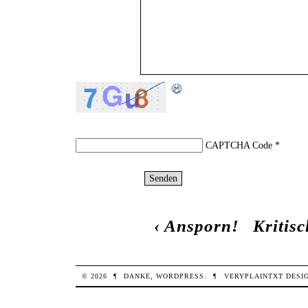
CAPTCHA Code
*
‹
Ansporn!
Kritis
© 2026
¶
DANKE,
WORDPRESS
.
¶
VERYPLAINTXT
DESI