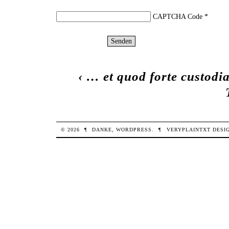
CAPTCHA Code
*
‹
… et quod forte custodi
© 2026
¶
DANKE,
WORDPRESS
.
¶
VERYPLAINTXT
DESI