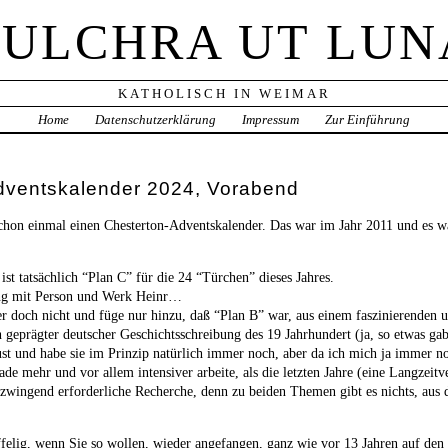
PULCHRA UT LUN
KATHOLISCH IN WEIMAR
Home
Datenschutzerklärung
Impressum
Zur Einführung
dventskalender 2024, Vorabend
 schon einmal einen Chesterton-Adventskalender. Das war im Jahr 2011 und es w
 ist tatsächlich “Plan C” für die 24 “Türchen” dieses Jahres.
ung mit Person und Werk Heinr…
eber doch nicht und füge nur hinzu, daß “Plan B” war, aus einem faszinierenden
geprägter deutscher Geschichtsschreibung des 19 Jahrhundert (ja, so etwas gab 
Lust und habe sie im Prinzip natürlich immer noch, aber da ich mich ja immer n
de mehr und vor allem intensiver arbeite, als die letzten Jahre (eine Langzeitve
 zwingend erforderliche Recherche, denn zu beiden Themen gibt es nichts, au
felig, wenn Sie so wollen, wieder angefangen, ganz wie vor 13 Jahren auf den