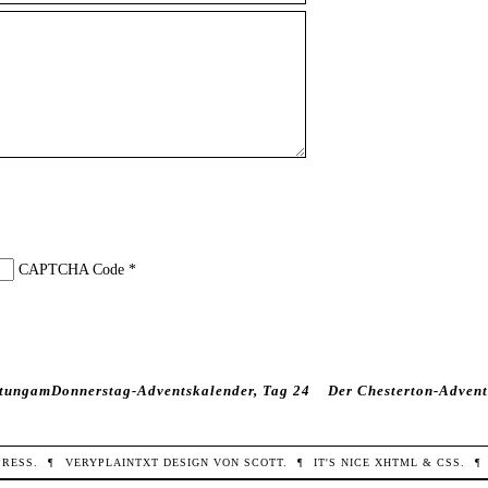
CAPTCHA Code
*
tungamDonnerstag-Adventskalender, Tag 24
Der Chesterton-Advent
PRESS
.
¶
VERYPLAINTXT
DESIGN VON
SCOTT
.
¶
IT'S NICE
XHTML
&
CSS
.
¶