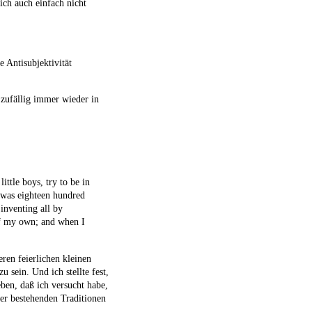
ich auch einfach nicht
e Antisubjektivität
t zufällig immer wieder in
little boys, try to be in
I was eighteen hundred
 inventing all by
 of my own; and when I
eren feierlichen kleinen
 sein. Und ich stellte fest,
ben, daß ich versucht habe,
 der bestehenden Traditionen