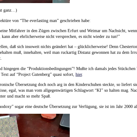
cht ganz…)
ektüre von “The everlasting man” geschrieben habe:
meine Mitfahrer in den Zügen zwischen Erfurt und Weimar um Nachsicht, wenn 
, kann aber ehrlicherweise nicht versprechen, es nicht wieder zu tun!”
ellen, daß sich insoweit nichts geändert hat – glücklicherweise! Denn Chesterto
halten muß, innehalten, weil man ruckartig Distanz gewonnen hat zu dem Irrsin
t.
ind hingegen die “Produktionsbedingungen”! Mußte ich damals jedes Stückchen 
e Text auf “Project Gutenberg” quasi sofort,
hier
.
onische Übersetzung doch noch arg in den Kinderschuhen steckte, so liefert si
nisse, egal, was man vom allgegenwärtigen Schlagwort “KI” so halten mag. Nac
eichter und macht so mehr Spaß.
hodoxy” sogar eine deutsche Übersetzung zur Verfügung, sie ist im Jahr 2000 a