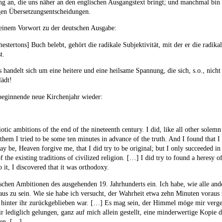
ung an, die uns näher an den englischen Ausgangstext bringt; und manchmal bin 
gen Übersetzungsentscheidungen.
seinem Vorwort zu der deutschen Ausgabe:
stertons] Buch belebt, gehört die radikale Subjektivität, mit der er die radikal
t.
s handelt sich um eine heitere und eine heilsame Spannung, die sich, s.o., nich
lädt!
t beginnende neue Kirchenjahr wieder:
diotic ambitions of the end of the nineteenth century. I did, like all other solemn 
them I tried to be some ten minutes in advance of the truth. And I found that 
ay be, Heaven forgive me, that I did try to be original; but I only succeeded in
f the existing traditions of civilized religion. […] I did try to found a heresy
o it, I discovered that it was orthodoxy.
tischen Ambitionen des ausgehenden 19. Jahrhunderts ein. Ich habe, wie alle and
aus zu sein. Wie sie habe ich versucht, der Wahrheit etwa zehn Minuten voraus zu
 hinter ihr zurückgeblieben war. […] Es mag sein, der Himmel möge mir verge
 mir lediglich gelungen, ganz auf mich allein gestellt, eine minderwertige Kopie
den. […]