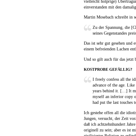
vielleicht holprige) Übertrag
einverstanden mit den damali
Martin Mosebach schreibt in 
Zu der Spannung, die [Che
seines Gegenstandes preis
Das ist sehr gut gesehen und e
einem befreienden Lachen ent
Und so gilt auch für das jetz
KOSTPROBE GEFÄLLIG?
I freely confess all the i
advance of the age. Like 
years behind it. […] It m
myself an inferior copy o
had put the last touches t
Ich gestehe offen all die idio
Jungen, versucht, der Zeit vor
daß ich achtzehnhundert Jahre
originell zu sein; aber es ist
zivilisierter Religion zu erfin