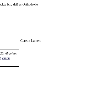
eckte ich, daß es Orthodoxie
Gereon Lamers
:20
. Abgelegt
d
.
Einen