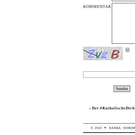
KOMMENTAR
‹
Der #KatholischeDich
© 2026
¶
DANKE,
WORD