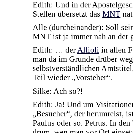
Edith: Und in der Apostelgesc
Stellen übersetzt das
MNT
nat
Alle (durcheinander): Soll sei
MNT ist ja immer nah an der
Edith: … der
Allioli
in allen F
man da im Grunde drüber weg l
selbstverständlichen Amtstite
Teil wieder „Vorsteher“.
Silke: Ach so?!
Edith: Ja! Und um Visitationen
„Besucher“, der herumreist, ist
Paulus oder so. Petrus. In den
drum, wen man vor Ort einsetz