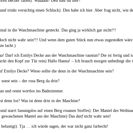
ihren Becher fallen): Waaaaas? Den hast du hier?
und trinkt vorsichtig einen Schluck): Den habe ich hier. Aber frag nicht, wie de
tmal in die Waschmaschine gesteckt. Das ging ja wirklich gar nicht!!!
 doch nicht wahr sein!!! Und wenn dem guten Stück nun etwas zugestoßen wäre 
ie lacht.)
a! Darf ich Emilys Decke aus der Waschmaschine raustun? Die ist fertig und 
eckt den Kopf zur Tür rein) Hallo Hanna! – Ich brauch morgen unbedingt die 
f Emilys Decke? Wieso sollte die denn in der Waschmaschine sein?
 sonst sein – der rosa Berg da drin?
 an und rennt wortlos ins Badezimmer.
st denn los? Was ist denn drin in der Maschine?
e und starrt fassungslos auf einen Berg rosanen Stoffes): Der Mantel des Wei
den gewaschenen Mantel aus der Maschine) Das
darf
nicht wahr sein!
 belustigt): Tja … ich würde sagen, der war nicht ganz farbecht!