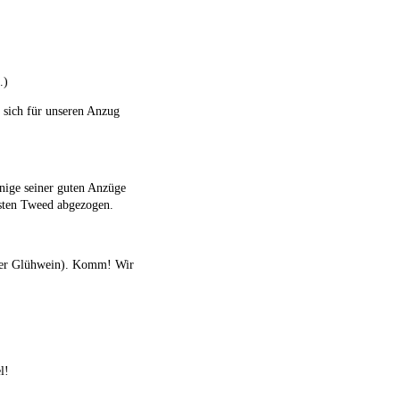
.)
e sich für unseren Anzug
einige seiner guten Anzüge
sten Tweed abgezogen.
oller Glühwein). Komm! Wir
l!