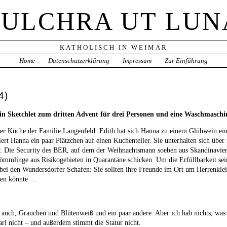
PULCHRA UT LUN
KATHOLISCH IN WEIMAR
Home
Datenschutzerklärung
Impressum
Zur Einführung
4)
in Sketchlet zum dritten Advent für drei Personen und eine Waschmaschi
er Küche der Familie Langenfeld. Edith hat sich Hanna zu einem Glühwein ei
rt Hanna ein paar Plätzchen auf einen Kuchenteller. Sie unterhalten sich über 
: Die Security des BER, auf dem der Weihnachtsmann soeben aus Skandinavien
ömmlinge aus Risikogebieten in Quarantäne schicken. Um die Erfüllbarkeit sein
e bei den Wundersdorfer Schafen: Sie sollten ihre Freunde im Ort um Herrenklei
hen könnte …
 auch, Grauchen und Blütenweiß und ein paar andere. Aber ich hab nichts, was 
arl nicht – und außerdem stimmt die Statur nicht.