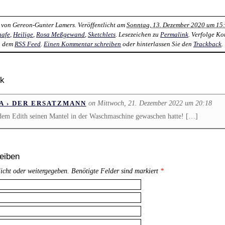
 von
Gereon-Gunter Lamers
. Veröffentlicht am
Sonntag, 13. Dezember 2020 um 15
hafe
,
Heilige
,
Rosa Meßgewand
,
Sketchlets
. Lesezeichen zu
Permalink
. Verfolge K
dem
RSS Feed
.
Einen Kommentar schreiben
oder hinterlassen Sie den
Trackback
.
ck
on Mittwoch, 21. Dezember 2022 um 20:18
A › DER ERSATZMANN
dem Edith seinen Mantel in der Waschmaschine gewaschen hatte! […]
eiben
licht oder weitergegeben. Benötigte Felder sind markiert
*