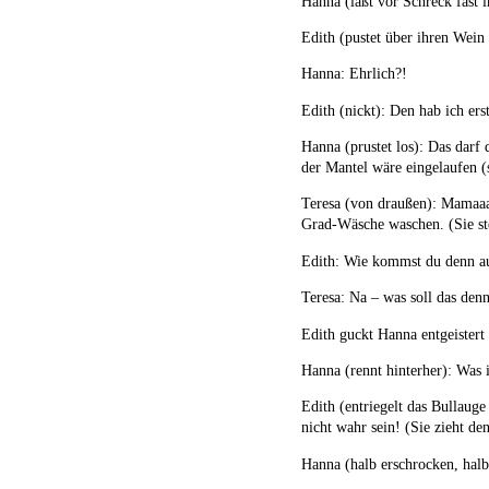
Hanna (läßt vor Schreck fast 
Edith (pustet über ihren Wein 
Hanna: Ehrlich?!
Edith (nickt): Den hab ich ers
Hanna (prustet los): Das darf
der Mantel wäre eingelaufen (s
Teresa (von draußen): Mamaaa
Grad-Wäsche waschen. (Sie st
Edith: Wie kommst du denn au
Teresa: Na – was soll das denn
Edith guckt Hanna entgeistert
Hanna (rennt hinterher): Was i
Edith (entriegelt das Bullaug
nicht wahr sein! (Sie zieht 
Hanna (halb erschrocken, halb