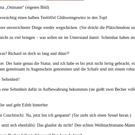
ma „Ostmann“ (eigenes Bild)
 vorsichtig einen halben Teelöffel Glühweingewürz in den Topf.
ere unverrichteter Dinge wieder wegschicken. (Sie drückt die Plätzchendose zu
 nicht zu viel bringen – was sollen sie im Unterstand damit. Scheinbar haben si
as? Richard ist doch so lang und dünn?!
r. Der hatte genau die Statur, und ich habe es bis jetzt nicht fertig gebracht, 
ann gemeinsam in Augenschein genommen und die Schafe sind mit einem robu
Seltenheit!
uch eine Seltenheit dafür in Aufbewahrung bekommen (sie gießt zwei Becher v
er und geht Edith hinterher.
n Couchtisch): Na, jetzt bin ich gespannt! (Sie zieht sich einen Sessel heran.)
d setzt sich ebenfalls): Das glaubst du nicht! Den echten Weihnachtsmann-Mante