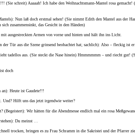
osa!!! (Sie schreit) Aaaaah! Ich habe den Weihnachtsmann-Mantel rosa gemacht! (
antels): Nun laß doch erstmal sehen! (Sie nimmt Edith den Mantel aus der Hand
n sich zusammensinkt, das Gesicht in den Händen)
mit ausgestreckten Armen von vorne und hinten und hält ihn ins Licht.
on der Tür aus die Szene grinsend beobachtet hat; sachlich): Also – fleckig ist 
eht tadellos aus. (Sie steckt die Nase hinein) Hmmmmmm – und riecht gut! (Sie 
ist doch
an): Heute ist Gaudete!!!
. Und? Hilft uns das jetzt irgendwie weiter?
t? (Begeistert): Wir hätten für die Abendmesse endlich mal ein rosa Meßgewan
erstehen): Du meinst …
hnell trocken, bringen es zu Frau Schramm in die Sakristei und der Pfarrer zi