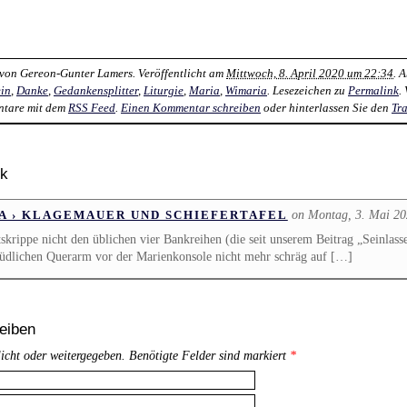
 von
Gereon-Gunter Lamers
. Veröffentlicht am
Mittwoch, 8. April 2020 um 22:34
. 
in
,
Danke
,
Gedankensplitter
,
Liturgie
,
Maria
,
Wimaria
. Lesezeichen zu
Permalink
.
tare mit dem
RSS Feed
.
Einen Kommentar schreiben
oder hinterlassen Sie den
Tr
ck
on Montag, 3. Mai 2
A › KLAGEMAUER UND SCHIEFERTAFEL
krippe nicht den üblichen vier Bankreihen (die seit unserem Beitrag „Seinlas
südlichen Querarm vor der Marienkonsole nicht mehr schräg auf […]
eiben
licht oder weitergegeben. Benötigte Felder sind markiert
*