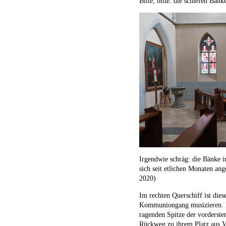
Bitte, bitte: die schiefen Bän
Irgendwie schräg: die Bänke i
sich seit etlichen Monaten an
2020)
Im rechten Querschiff ist die
Kommuniongang musizieren. Di
ragenden Spitze der vorderst
Rückweg zu ihrem Platz aus V