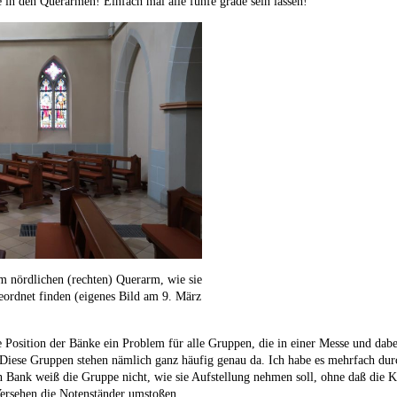
ke in den Querarmen! Einfach mal alle fünfe grade sein lassen!
m nördlichen (rechten) Querarm, wie sie
geordnet finden (eigenes Bild am 9. März
se Position der Bänke ein Problem für alle Gruppen, die in einer Messe und dab
ese Gruppen stehen nämlich ganz häufig genau da. Ich habe es mehrfach dur
en Bank weiß die Gruppe nicht, wie sie Aufstellung nehmen soll, ohne daß di
ersehen die Notenständer umstoßen.