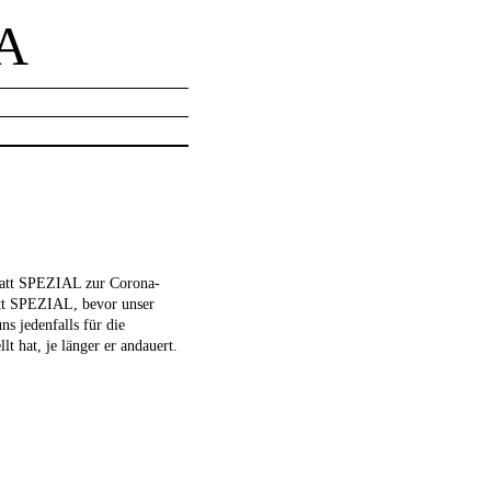
A
att
SPEZIAL
zur Corona-
tt
SPEZIAL
, bevor unser
s jedenfalls für die
t hat, je länger er andauert.