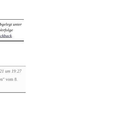
Abgelegt unter
 Verfolge
ackback
.
021 um 19:27
sen“ vom 8.