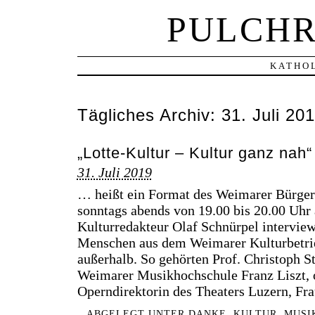
PULCHR
KATHOL
Tägliches Archiv:
31. Juli 20
„Lotte-Kultur – Kultur ganz nah
31. Juli 2019
… heißt ein Format des Weimarer Bürgers
sonntags abends von 19.00 bis 20.00 Uhr 
Kulturredakteur Olaf Schnürpel interview
Menschen aus dem Weimarer Kulturbetri
außerhalb. So gehörten Prof. Christoph St
Weimarer Musikhochschule Franz Liszt, 
Operndirektorin des Theaters Luzern, Fr
ABGELEGT UNTER
DANKE
,
KULTUR
,
MUSI