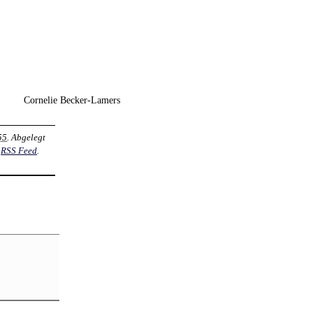
Cornelie Becker-Lamers
55
. Abgelegt
m
RSS Feed
.