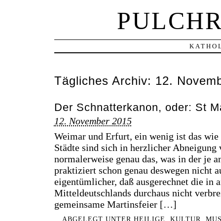
PULCHR
KATHOL
Tägliches Archiv:
12. Novemb
Der Schnatterkanon, oder: St Ma
12. November 2015
Weimar und Erfurt, ein wenig ist das wie
Städte sind sich in herzlicher Abneigun
normalerweise genau das, was in der je
praktiziert schon genau deswegen nicht 
eigentümlicher, daß ausgerechnet die in 
Mitteldeutschlands durchaus nicht verbrei
gemeinsame Martinsfeier […]
ABGELEGT UNTER
HEILIGE
,
KULTUR
,
MUS