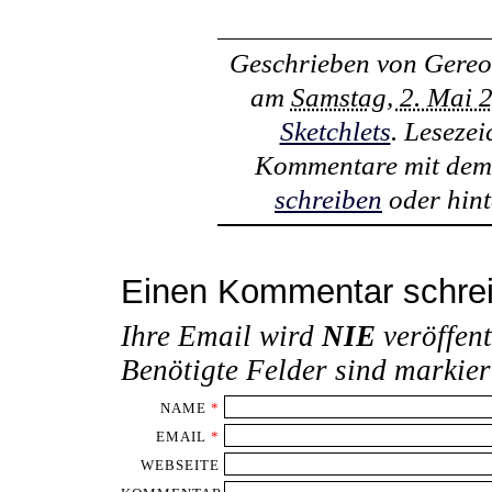
Geschrieben von
Gereo
am
Samstag, 2. Mai 
Sketchlets
. Leseze
Kommentare mit de
schreiben
oder hint
Einen Kommentar schre
Ihre Email wird
NIE
veröffent
Benötigte Felder sind markie
NAME
*
EMAIL
*
WEBSEITE