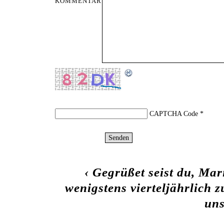
KOMMENTAR
CAPTCHA Code
*
‹
Gegrüßet seist du, Mar
wenigstens vierteljährlich
un