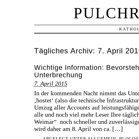
PULCHR
KATHOL
Tägliches Archiv:
7. April 20
Wichtige Information: Bevorsteh
Unterbrechung
7. April 2015
In der kommenden Nacht nimmt das Unt
‚hostet‘ (also die technische Infrastruktu
Umzug aller Accounts auf leistungsfähige
alle und noch viel mehr Leser Ihre täglic
Weimar“ noch schneller und zuverlässig
wird daher am 8. April von ca. […]
ABGELEGT UNTER
ALLGEMEIN
,
BLOGOZ