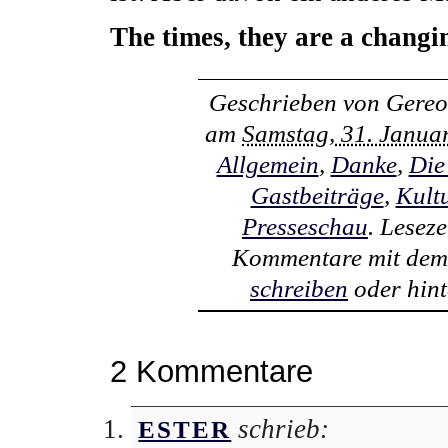
The times, they are a changi
Geschrieben von
Gereo
am
Samstag, 31. Janua
Allgemein
,
Danke
,
Die
Gastbeiträge
,
Kult
Presseschau
. Lesez
Kommentare mit de
schreiben
oder hint
2 Kommentare
schrieb:
ESTER