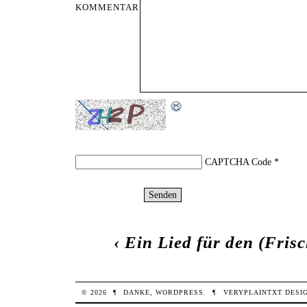
KOMMENTAR
CAPTCHA Code
*
‹
Ein Lied für den (Fris
© 2026
¶
DANKE,
WORDPRESS
.
¶
VERYPLAINTXT
DESI