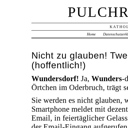
PULCHR
KATHOL
Home
Datenschutzerk
Nicht zu glauben! Twe
(hoffentlich!)
Wundersdorf!
Ja,
Wunders
-
Örtchen im Oderbruch, trägt 
Sie werden es nicht glauben, w
Smartphone meldet mit dezen
Email, in feiertäglicher Gelas
der Email-Eingang aufgerufe