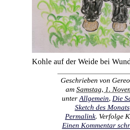
Kohle auf der Weide bei Wund
Geschrieben von
Gereo
am
Samstag, 1. Nove
unter
Allgemein
,
Die S
Sketch des Monats
Permalink
. Verfolge
Einen Kommentar schr