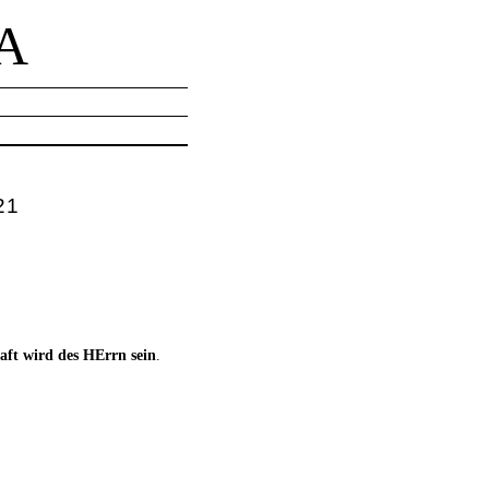
A
21
aft wird des HErrn sein
.