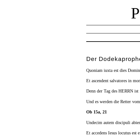
Der Dodekaprophe
Quoniam iuxta est dies Domin
Et ascendent salvatores in m
Denn der Tag des HERRN ist n
Und es werden die Retter vo
Ob 15a, 21
Undecim autem discipuli abieru
Et accedens Iesus locutus est e