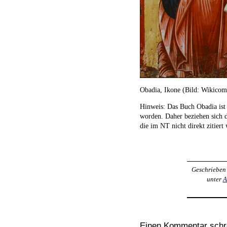
Obadia, Ikone (Bild: Wikico
Hinweis: Das Buch Obadia ist 
worden. Daher beziehen sich d
die im NT nicht direkt zitiert
Geschrieben
unter
A
Einen Kommentar schr