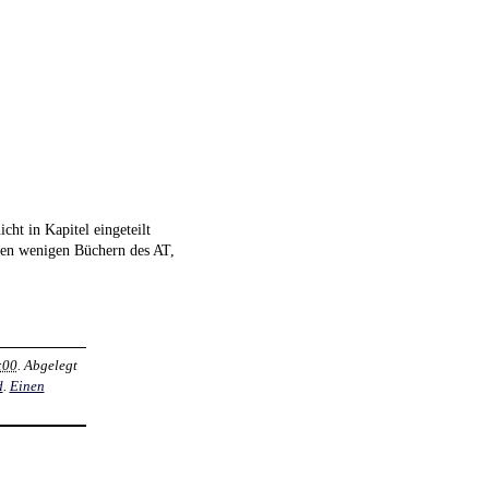
cht in Kapitel eingeteilt
 den wenigen Büchern des AT,
:00
. Abgelegt
d
.
Einen