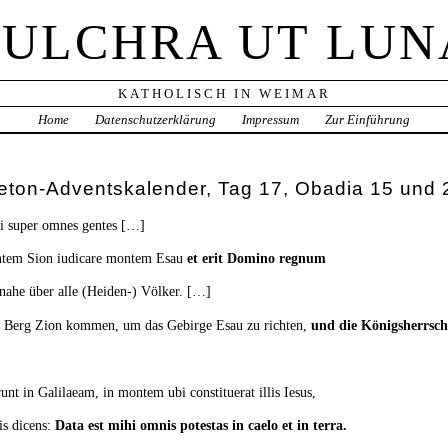
PULCHRA UT LUN
KATHOLISCH IN WEIMAR
Home
Datenschutzerklärung
Impressum
Zur Einführung
ton-Adventskalender, Tag 17, Obadia 15 und 
i super omnes gentes […]
ontem Sion iudicare montem Esau
et erit Domino regnum
ahe über alle (Heiden-) Völker. […]
m Berg Zion kommen, um das Gebirge Esau zu richten,
und die Königsherrsch
nt in Galilaeam, in montem ubi constituerat illis Iesus,
is dicens:
Data est mihi omnis potestas in caelo et in terra.