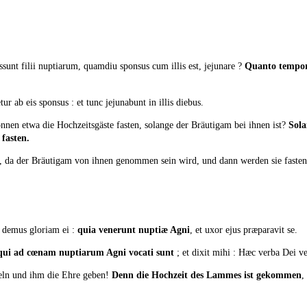
ossunt filii nuptiarum, quamdiu sponsus cum illis est, jejunare ?
Quanto tempor
r ab eis sponsus : et tunc jejunabunt in illis diebus.
nnen etwa die Hochzeitsgäste fasten, solange der Bräutigam bei ihnen ist?
Sola
 fasten.
da der Bräutigam von ihnen genommen sein wird, und dann werden sie fasten,
t demus gloriam ei :
quia venerunt nuptiæ Agni
, et uxor ejus præparavit se.
 qui ad cœnam nuptiarum Agni vocati sunt
; et dixit mihi : Hæc verba Dei ve
beln und ihm die Ehre geben!
Denn die Hochzeit des Lammes ist gekommen
,