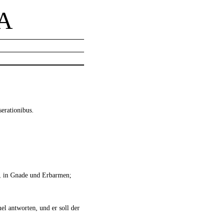
A
serationibus.
ht, in Gnade und Erbarmen;
el antworten, und er soll der