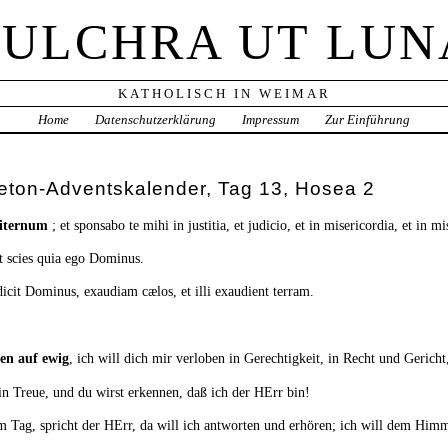
PULCHRA UT LUN
KATHOLISCH IN WEIMAR
Home
Datenschutzerklärung
Impressum
Zur Einführung
ton-Adventskalender, Tag 13, Hosea 2
piternum
; et sponsabo te mihi in justitia, et judicio, et in misericordia, et in mi
et scies quia ego Dominus.
 dicit Dominus, exaudiam cælos, et illi exaudient terram.
ben auf ewig
, ich will dich mir verloben in Gerechtigkeit, in Recht und Geric
 in Treue, und du wirst erkennen, daß ich der HErr bin!
m Tag, spricht der HErr, da will ich antworten und erhören; ich will dem Himm