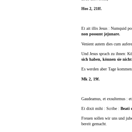
Hos 2, 21ff.
Et ait illis Jesus : Numquid p
non possunt jejunare.
Venient autem dies cum auferetu
Und Jesus sprach zu ihnen: Kö
sich haben, können sie nicht
Es werden aber Tage kommen, 
Mk 2, 19f.
Gaudeamus, et exsultemus : e
Et dixit mihi : Scribe :
Beati
Freuen sollen wir uns und ju
bereit gemacht.